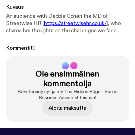
Kuvaus
An audience with Debbie Cohen the MD of
Streetwise HR [
https://streetwisehr.co.uk/
], who
shares her thoughts on the challenges we face
planning our future workforce especially when
furlough support finishes. Another podcast from:
Kommentit
0
Nigel Davey of SME Needs [
https://smeneeds.co.u
k/
] | 07770 970557 Music: Hear the Noise – John
Deley and the 41 Players --- Send in a voice
Ole ensimmäinen
message:
https://anchor.fm/thehiddenedge/messa
ge
kommentoija
Rekisteröidy nyt ja liity The Hidden Edge - Sound
Business Advice-yhteisöön!
Aloita maksutta