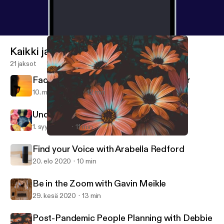
Kaikki jaksot
21 jaksot
Facing the Future with Caroline Brewer
10. marras 2020
12 min
Under Cover with Tristan Webb
1. syys 2020
11 min
Post-Pandemic People Planning with Debbie Cohen
The Hidden Edge - Sound Business Advice
Find your Voice with Arabella Redford
20. elo 2020
10 min
Be in the Zoom with Gavin Meikle
29. kesä 2020
13 min
Post-Pandemic People Planning with Debbie