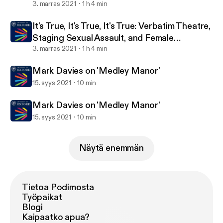
TORCH | The Oxford Research Centre in the Humanities
Representation in the Arts. Breach Theatre in
3. marras 2021
1 h 4 min
Conversation with Dr Hannah Simpson and
It's True, It's True, It's True: Verbatim Theatre,
Dr Sos Eltis
Staging Sexual Assault, and Female
Representation in the Arts
3. marras 2021
1 h 4 min
Mark Davies on 'Medley Manor'
15. syys 2021
10 min
Mark Davies on 'Medley Manor'
15. syys 2021
10 min
Näytä enemmän
Tietoa Podimosta
Työpaikat
Blogi
Kaipaatko apua?