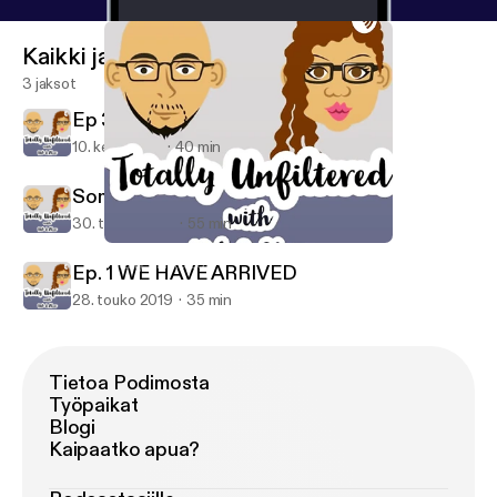
Kaikki jaksot
3 jaksot
Ep 3. ONE BILLION REASONS
10. kesä 2019
40 min
Somebody got heated...
30. touko 2019
55 min
Ep 3. ONE BILLION REASONS
Totally Unfiltered
Ep. 1 WE HAVE ARRIVED
28. touko 2019
35 min
Tietoa Podimosta
Työpaikat
Blogi
Kaipaatko apua?