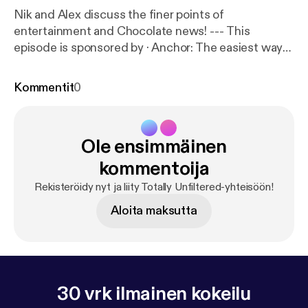
Nik and Alex discuss the finer points of
entertainment and Chocolate news! --- This
episode is sponsored by · Anchor: The easiest way
to make a podcast.
https://anchor.fm/app
[
https://an
chor.fm/app
]
Kommentit
0
Ole ensimmäinen
kommentoija
Rekisteröidy nyt ja liity Totally Unfiltered-yhteisöön!
Aloita maksutta
30 vrk ilmainen kokeilu