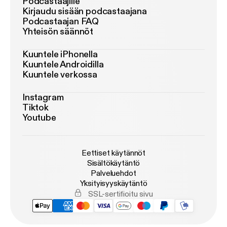
Podcastaajille
Kirjaudu sisään podcastaajana
Podcastaajan FAQ
Yhteisön säännöt
Kuuntele iPhonella
Kuuntele Androidilla
Kuuntele verkossa
Instagram
Tiktok
Youtube
Eettiset käytännöt
Sisältökäytäntö
Palveluehdot
Yksityisyyskäytäntö
SSL-sertifioitu sivu