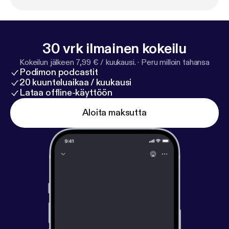
they are youth leaders, etc. Regards, Antwaine
Kelvin Lovejoy -
https://www.linkedin.com/in/kelvin-
lovejoy-15873118/
TradeSecrets by: Tripletote is
Hosted by Antwaine Debnam TradeSecrets by:
30 vrk ilmainen kokeilu
Tripletote is produced by
Kokeilun jälkeen 7,99 € / kuukausi.
·
Peru milloin tahansa
www.CapriMediaCompany(.com) ***BONUS***
http
Podimon podcastit
s://www.garyvaynerchuk.com/how-to-create-64-pi
20 kuunteluaikaa / kuukausi
eces-of-
…/
Lataa offline-käyttöön
Aloita maksutta