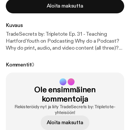
Aloita maksutta
Kuvaus
TradeSecrets by: Tripletote Ep. 31 - Teaching
Hartford Youth on Podcasting Why do a Podcast?
Why do print, audio, and video content (all three)?
How to take over Google search results? How to
get ahead of the competition by being yourself?
Kommentit
0
This week on TradeSecrets by: Tripletote I did a
podcast class with Hartford Youth. These young
people from Hartford are bright, insightful, fun to
Ole ensimmäinen
work with, and have a variety of personalities. I
connected with them through Eddie Brown, Kelvin
kommentoija
Lovejoy, Duane Pierre. These students are the first
Rekisteröidy nyt ja liity TradeSecrets by: Tripletote-
cohort of our Worldwide Voices Initiative. Raegan,
yhteisöön!
Madison, Arziah. They do tons of community
Aloita maksutta
service work, they participate in summer programs,