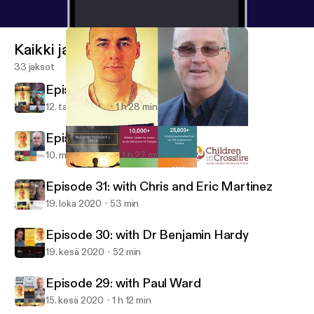
Kaikki jaksot
33 jaksot
Episode 33: with Matt LeGrand
12. tammi 2021
1 h 28 min
Episode 32: with Richard Moore
10. marras 2020
1 h 27 min
Episode 32: with Richard Moore
Training, Thought & Truth Podcast
Episode 31: with Chris and Eric Martinez
19. loka 2020
53 min
Episode 30: with Dr Benjamin Hardy
19. kesä 2020
52 min
Episode 29: with Paul Ward
15. kesä 2020
1 h 12 min