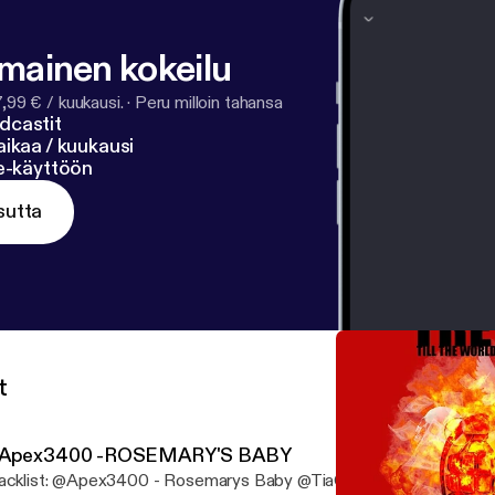
lmainen kokeilu
7,99 € / kuukausi.
·
Peru milloin tahansa
dcastit
ikaa / kuukausi
ne-käyttöön
sutta
t
Apex3400 -ROSEMARY'S BABY
acklist: @Apex3400 - Rosemarys Baby @TiaCorine - Lotto @Cas