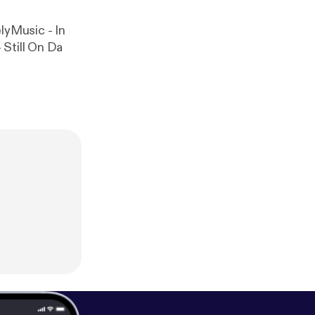
lyMusic - In
ucifrio - LIT
t ft -