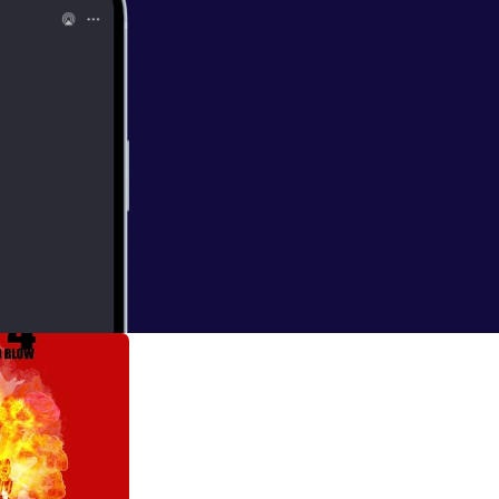
hmerelyMusic -