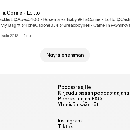
T @Tragic_Ace - No Cap @Paragondon605 - Focus @ttalsxemils - 
healmightyoungin
TiaCorine - Lotto
acklist: @Apex3400 - Rosemarys Baby @TiaCorine - Lotto @Cas
My Bag ft @ToneCapone334 @Breadboybell - Came In @SmirkVargas_ - Still On
tonOfAllBanks - Give Banks! @Reecee1k - Special Attire
. joulu 2018
2 min
refo_Eazy_Money - How You Gon Act @Sauce_336 - Camo Da W
T @Tragic_Ace - No Cap @Paragondon605 - Focus @ttalsxemils - 
healmightyoungin
Näytä enemmän
Podcastaajille
Kirjaudu sisään podcastaajana
Podcastaajan FAQ
Yhteisön säännöt
Instagram
Tiktok