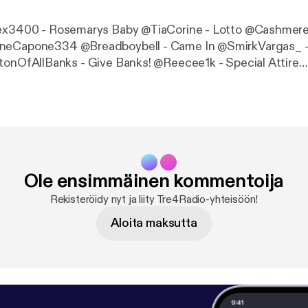
pex3400 - Rosemarys Baby @TiaCorine - Lotto @Cashmere
e334 @Breadboybell - Came In @SmirkVargas_ - Still On Da
oney - How You Gon Act @Sauce_336 - Camo Da Wave @L
 No Cap @Paragondon605 - Focus @ttalsxemils - Jack Fros
oungin
Ole ensimmäinen kommentoija
Rekisteröidy nyt ja liity Tre4Radio-yhteisöön!
Aloita maksutta