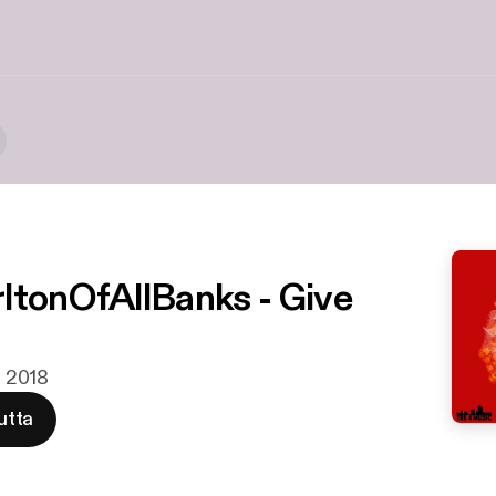
ltonOfAllBanks - Give
lu 2018
utta