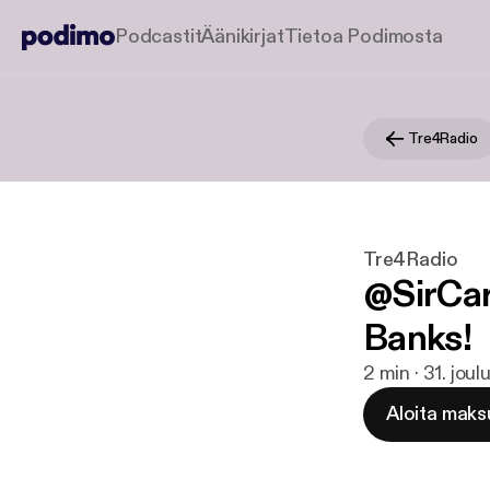
Podcastit
Äänikirjat
Tietoa Podimosta
Tre4Radio
Tre4Radio
@SirCar
Banks!
2 min · 31. jou
Aloita maks