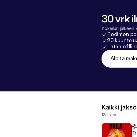
30 vrk i
Kokeilun jälkeen 
Podimon po
20 kuuntelua
Lataa offli
Aloita mak
Kaikki jakso
18 jaksot
@
Tr