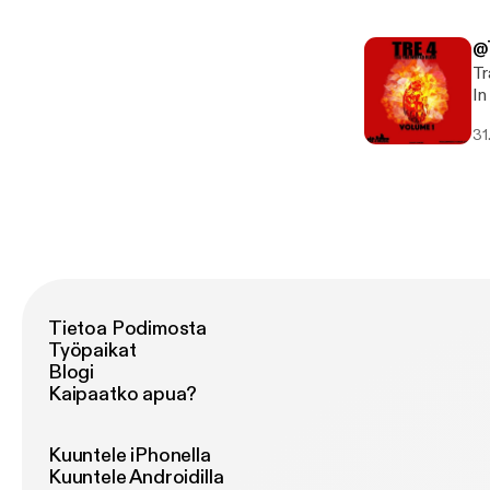
LI
@t
@
Tr
In 
Da Grind @SirCarl
31
@T
LI
@t
Tietoa Podimosta
Työpaikat
Blogi
Kaipaatko apua?
Kuuntele iPhonella
Kuuntele Androidilla