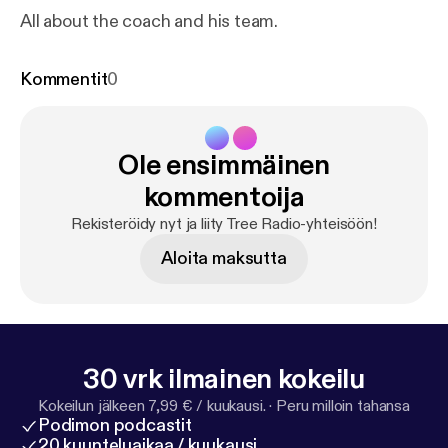
All about the coach and his team.
Kommentit
0
Ole ensimmäinen
kommentoija
Rekisteröidy nyt ja liity Tree Radio-yhteisöön!
Aloita maksutta
30 vrk ilmainen kokeilu
Kokeilun jälkeen 7,99 € / kuukausi.
·
Peru milloin tahansa
Podimon podcastit
20 kuunteluaikaa / kuukausi