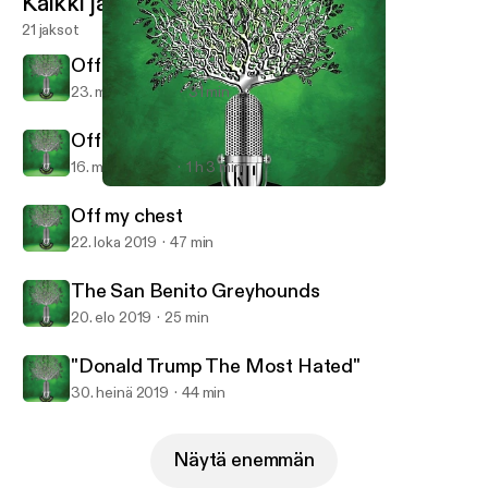
Kaikki jaksot
21 jaksot
Off my Chest COVID-19
23. maalis 2020
31 min
Off My Chest
16. marras 2019
1 h 3 min
The San Benito Greyhounds
Tree Radio
Off my chest
22. loka 2019
47 min
The San Benito Greyhounds
20. elo 2019
25 min
"Donald Trump The Most Hated"
30. heinä 2019
44 min
Näytä enemmän