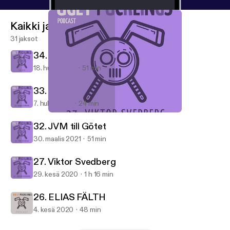
Kaikki jaksot
31 jaksot
34. 4 - 0
18. huhti 2021
51 min
33. Jesper Gillerås
7. huhti 2021
24 min
27. Viktor Svedberg
Ugly Pucklings
32. JVM till Götet
30. maalis 2021
51 min
27. Viktor Svedberg
29. kesä 2020
1 h 16 min
26. ELIAS FÄLTH
4. kesä 2020
48 min