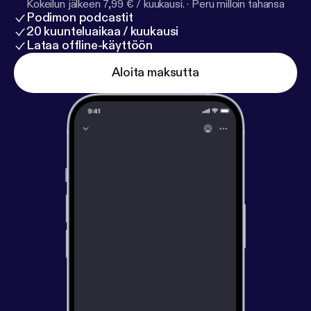
Kokeilun jälkeen 7,99 € / kuukausi.
·
Peru milloin tahansa
Podimon podcastit
20 kuunteluaikaa / kuukausi
Lataa offline-käyttöön
Aloita maksutta