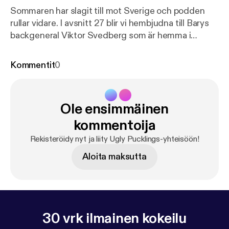
Sommaren har slagit till mot Sverige och podden
rullar vidare. I avsnitt 27 blir vi hembjudna till Barys
backgeneral Viktor Svedberg som är hemma i
Göteborg under sommaren. Det blir ett superavsnitt
där Viktor berättar om sina fem år borta i
Kommentit
0
Nordamerika där han 2015 fick uppleva det största
man kan vinna som hockeyspelare, nämligen
Stanley Cup. Han berättar också om livet i
Ole ensimmäinen
Kazakstan och i juniortiden då han ena året sprang
ut på isen när hans lag Rögle BK gick upp i SHL,
kommentoija
som supporter. Tills att året efter vara med och
Rekisteröidy nyt ja liity Ugly Pucklings-yhteisöön!
spela själv. In och lyssna och glöm för guds skull inte
Aloita maksutta
att prenumerera på kanalen.
30 vrk ilmainen kokeilu