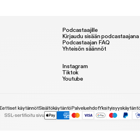
Podcastaajille
Kirjaudu sisään podcastaajana
Podcastaajan FAQ
Yhteisön säännöt
Instagram
Tiktok
Youtube
Eettiset käytännöt
Sisältökäytäntö
Palveluehdot
Yksityisyyskäytänt
SSL-sertifioitu sivu