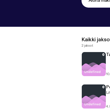
Aloita mak
Kaikki jakso
2 jaksot
Ta
10
P
Li
4.