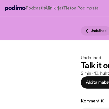
Podcastit
Äänikirjat
Tietoa Podimosta
Undefined
Undefined
Talk it 
2 min · 10. huh
Aloita maks
Kommentit
0