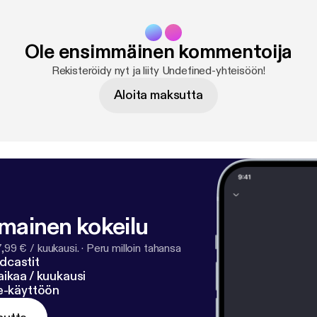
Ole ensimmäinen kommentoija
Rekisteröidy nyt ja liity Undefined-yhteisöön!
Aloita maksutta
lmainen kokeilu
7,99 € / kuukausi.
·
Peru milloin tahansa
dcastit
ikaa / kuukausi
ne-käyttöön