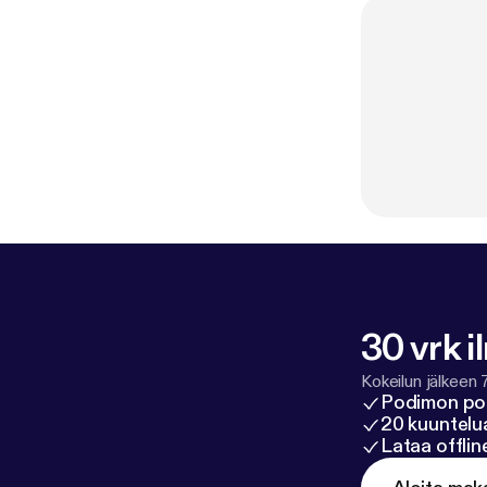
30 vrk i
Kokeilun jälkeen 
Podimon po
20 kuuntelua
Lataa offli