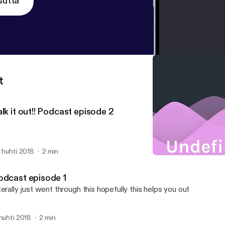
sutta
t
lk it out!! Podcast episode 2
. huhti 2018
2 min
Talk it out!! Podcast episo
Undefined
odcast episode 1
terally just went through this hopefully this helps you out
 huhti 2018
2 min