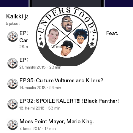
Kaikki jaksot
5 jaksot
EP 36: I guess you did see this…LOL Feat.
Canaan
28. maalis 2018
46 min
EP 36: Have You Ever Had Crack?
21. maalis 2018
23 min
EP 32: SPOILER ALERT!!!!! Black Panther!
Understood? The Podcast
EP 35: Culture Vultures and Killers?
14. maalis 2018
54 min
EP 32: SPOILER ALERT!!!!! Black Panther!
18. helmi 2018
33 min
Moss Point Mayor, Mario King.
7. kesä 2017
17 min