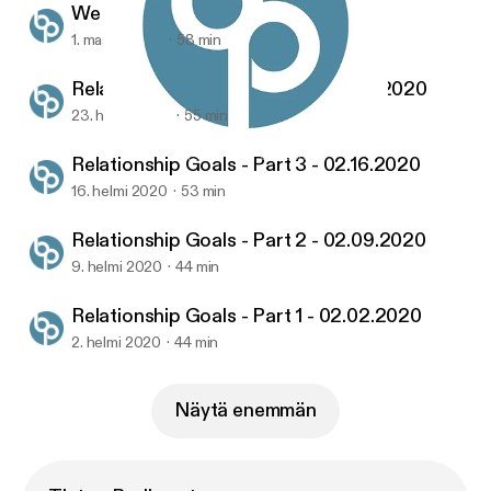
We Are - Vision - 03.01.2020
1. maalis 2020
58 min
Relationship Goals - Part 4 - 02.23.2020
23. helmi 2020
55 min
Relationship Goals - Part 1 - 02.02.2020
United Church's Sermon Podcasts
Relationship Goals - Part 3 - 02.16.2020
16. helmi 2020
53 min
Relationship Goals - Part 2 - 02.09.2020
9. helmi 2020
44 min
Relationship Goals - Part 1 - 02.02.2020
2. helmi 2020
44 min
Näytä enemmän