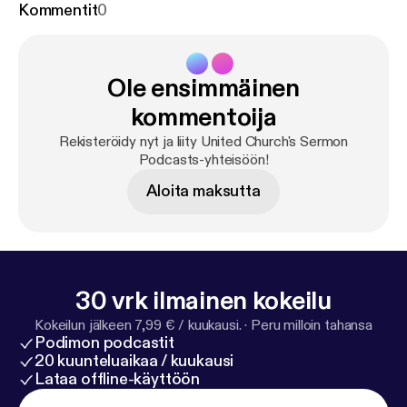
Kommentit
0
Ole ensimmäinen
kommentoija
Rekisteröidy nyt ja liity United Church's Sermon
Podcasts-yhteisöön!
Aloita maksutta
30 vrk ilmainen kokeilu
Kokeilun jälkeen 7,99 € / kuukausi.
·
Peru milloin tahansa
Podimon podcastit
20 kuunteluaikaa / kuukausi
Lataa offline-käyttöön