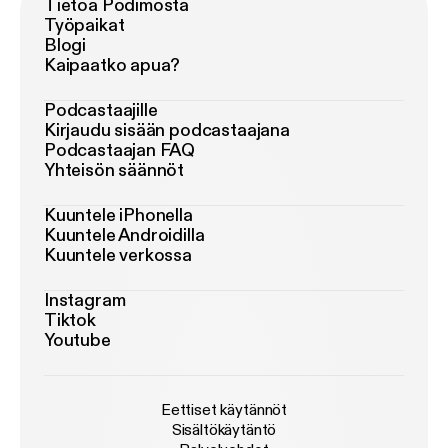
Tietoa Podimosta
Työpaikat
Blogi
Kaipaatko apua?
Podcastaajille
Kirjaudu sisään podcastaajana
Podcastaajan FAQ
Yhteisön säännöt
Kuuntele iPhonella
Kuuntele Androidilla
Kuuntele verkossa
Instagram
Tiktok
Youtube
Eettiset käytännöt
Sisältökäytäntö