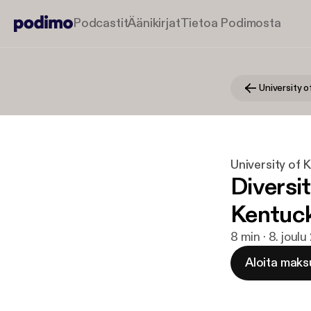
Podcastit
Äänikirjat
Tietoa Podimosta
University o
University of 
Diversit
Kentuc
8 min · 8. joul
Aloita maks