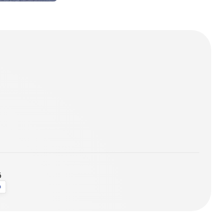
 of Kentucky
rsity
ö