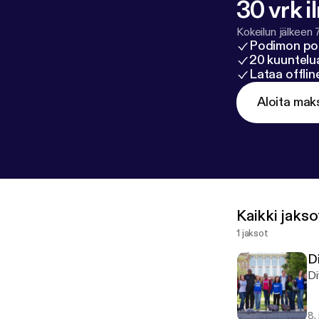
30 vrk i
Kokeilun jälkeen 
Podimon po
20 kuuntelua
Lataa offli
Aloita mak
Kaikki jakso
1 jaksot
Di
Di
8.