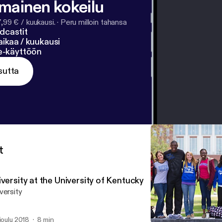
lmainen kokeilu
7,99 € / kuukausi.
·
Peru milloin tahansa
dcastit
ikaa / kuukausi
ne-käyttöön
sutta
t
versity at the University of Kentucky
versity
 joulu 2018
8 min