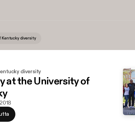
f Kentucky diversity
Kentucky diversity
y at the University of
ky
u 2018
utta