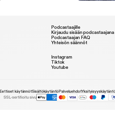
Diversity at the University
University of Kentucky dive
Podcastaajille
Kirjaudu sisään podcastaajana
Podcastaajan FAQ
Yhteisön säännöt
Instagram
Tiktok
Youtube
Eettiset käytännöt
Sisältökäytäntö
Palveluehdot
Yksityisyyskäytänt
SSL-sertifioitu sivu