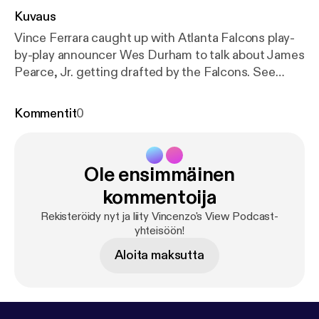
Kuvaus
Vince Ferrara caught up with Atlanta Falcons play-
by-play announcer Wes Durham to talk about James
Pearce, Jr. getting drafted by the Falcons. See
omnystudio.com/listener [
https://omnystudio.com/li
stener
] for privacy information.
Kommentit
0
Ole ensimmäinen
kommentoija
Rekisteröidy nyt ja liity Vincenzo's View Podcast-
yhteisöön!
Aloita maksutta