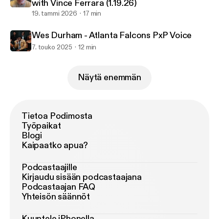
with Vince Ferrara (1.19.26)
19. tammi 2026
17 min
Wes Durham - Atlanta Falcons PxP Voice
7. touko 2025
12 min
Näytä enemmän
Tietoa Podimosta
Työpaikat
Blogi
Kaipaatko apua?
Podcastaajille
Kirjaudu sisään podcastaajana
Podcastaajan FAQ
Yhteisön säännöt
Kuuntele iPhonella