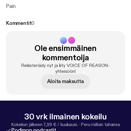
Pain
Kommentit
0
Ole ensimmäinen
kommentoija
Rekisteröidy nyt ja liity VOICE OF REASON-
yhteisöön!
Aloita maksutta
30 vrk ilmainen kokeilu
Kokeilun jälkeen 7,99 € / kuukausi.
·
Peru milloin tahansa
Podimon podcastit