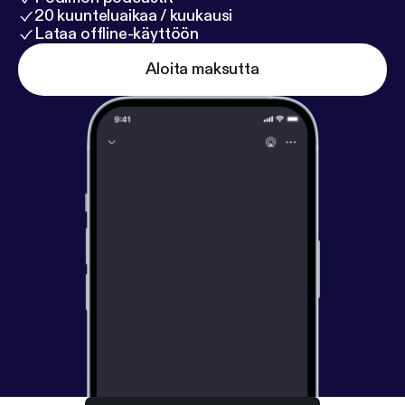
20 kuunteluaikaa / kuukausi
Lataa offline-käyttöön
Aloita maksutta