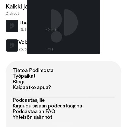
Kaikki jaksot
2 jaksot
The 3 Earls
26. tammi 2018
2 min
Voice Of Reason
25. tammi 2018
11 s
The 3 Earls
VOICE OF REASON
Tietoa Podimosta
Työpaikat
Blogi
Kaipaatko apua?
Podcastaajille
Kirjaudu sisään podcastaajana
Podcastaajan FAQ
Yhteisön säännöt