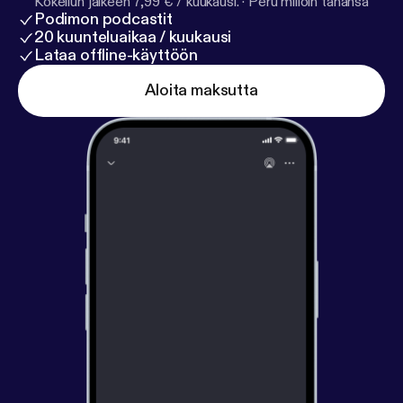
Kokeilun jälkeen 7,99 € / kuukausi.
·
Peru milloin tahansa
Podimon podcastit
20 kuunteluaikaa / kuukausi
Lataa offline-käyttöön
Aloita maksutta