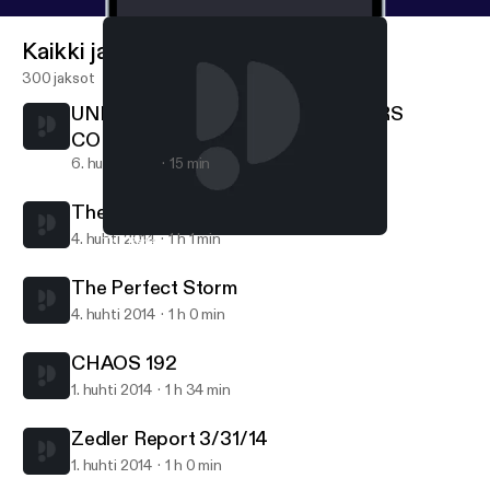
Kaikki jaksot
300 jaksot
UNDERSTANDING THE FOUNDERS
CONSTITUTION
6. huhti 2014
15 min
The Way Further Forward
4. huhti 2014
1 h 1 min
The Perfect Storm
WBTM Internet Radio
The Perfect Storm
4. huhti 2014
1 h 0 min
CHAOS 192
1. huhti 2014
1 h 34 min
Zedler Report 3/31/14
1. huhti 2014
1 h 0 min