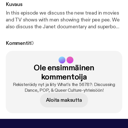
Kuvaus
In this episode we discuss the new tread in movies
and TV shows with men showing their pee pee. We
also discuss the Janet documentary and superbowl
not paying dancers. You can email us @
askwhatsthe5678@gmail.com or hit up on
Kommentit
0
insta/facebook @whatsthe5678
Ole ensimmäinen
kommentoija
Rekisteröidy nyt ja liity What's the 5678?: Discussing
Dance, POP, & Queer Culture-yhteisöön!
Aloita maksutta