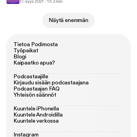
17. syys 2021
1 h 2 min
Näytä enemmän
Tietoa Podimosta
Työpaikat
Blogi
Kaipaatko apua?
Podcastaajille
Kirjaudu sisään podcastaajana
Podcastaajan FAQ
Yhteisön säännöt
Kuuntele iPhonella
Kuuntele Androidilla
Kuuntele verkossa
Instagram