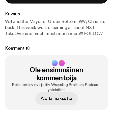
Kuvaus
Will and the Mayor of Green Bottom, WV; Chris are
back! This week we are learning all about NXT
TakeOver and much much much more!!! FOLLOW
US ON TWITTER @WRASSLINBROTHER CHRIS
IS @WRASSLINMAYOR WILL IS @IamWillwv
Kommentit
0
Ole ensimmäinen
kommentoija
Rekisteröidy nyt ja liity Wrassling Brothers Podcast-
yhteisöön!
Aloita maksutta