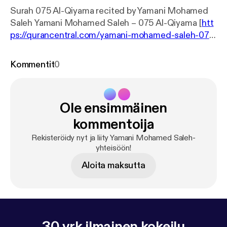
Surah 075 Al-Qiyama recited by Yamani Mohamed
Saleh Yamani Mohamed Saleh – 075 Al-Qiyama [
htt
ps://qurancentral.com/yamani-mohamed-saleh-075
-al-qiyama/
]
Kommentit
0
Ole ensimmäinen
kommentoija
Rekisteröidy nyt ja liity Yamani Mohamed Saleh-
yhteisöön!
Aloita maksutta
30 vrk ilmainen kokeilu