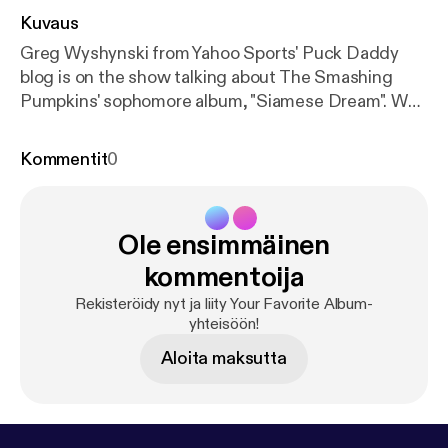
Kuvaus
Greg Wyshynski from Yahoo Sports' Puck Daddy
blog is on the show talking about The Smashing
Pumpkins' sophomore album, "Siamese Dream". We
talk about Billy Corgan's controlling nature, why it
was so easy to relate to this album in high school,
Kommentit
0
and theorize as to why online ticket buying is such a
pain in the butt these days.
Ole ensimmäinen
kommentoija
Rekisteröidy nyt ja liity Your Favorite Album-
yhteisöön!
Aloita maksutta