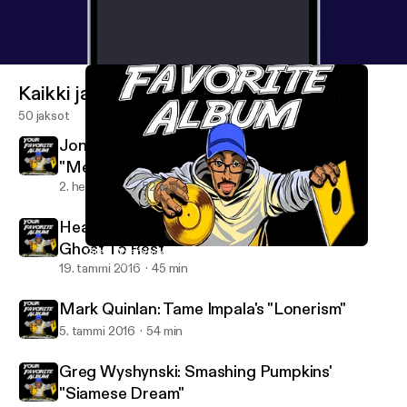
Kaikki jaksot
50 jaksot
Jonathan Munar: The Smashing Pumpkins'
"Mellon Collie and the Infinite Sadness"
2. helmi 2016
52 min
Heather Hynes: Kevin Devine's "Put Your
Ghost To Rest"
Greg Wyshynski: Smashing Pumpkins' "Siamese Dream"
Your Favorite Album
19. tammi 2016
45 min
Mark Quinlan: Tame Impala's "Lonerism"
5. tammi 2016
54 min
Greg Wyshynski: Smashing Pumpkins'
"Siamese Dream"