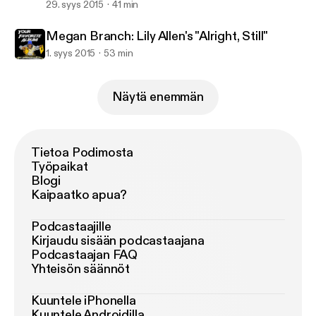
29. syys 2015
41 min
Megan Branch: Lily Allen's "Alright, Still"
1. syys 2015
53 min
Näytä enemmän
Tietoa Podimosta
Työpaikat
Blogi
Kaipaatko apua?
Podcastaajille
Kirjaudu sisään podcastaajana
Podcastaajan FAQ
Yhteisön säännöt
Kuuntele iPhonella
Kuuntele Androidilla