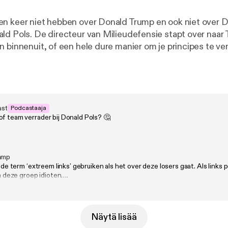
n keer niet hebben over Donald Trump en ook niet over 
ld Pols. De directeur van Milieudefensie stapt over naar T
n binnenuit, of een hele dure manier om je principes te v
opt steeds verder uit de klauwen, maar je voelt aan alles d
ren. De linkse beweging is zelfs zo bezig met zichzelf da
jk mee kan lopen zonder dat iemand er iets van vindt. Jaa
erp uit de ijskast, Alpine Divorce. We snappen dat je je 
 ze dood laten vriezen op een berg gaat ons toch net te ve
ast
Podcastaaja
of team verrader bij Donald Pols? 🤔
amp
ie de term ‘extreem links’ gebruiken als het over deze losers gaat. Als link
 in deze groep idioten….
Näytä lisää