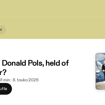
st
 Donald Pols, held of
r?
51 min · 8. touko 2026
utta