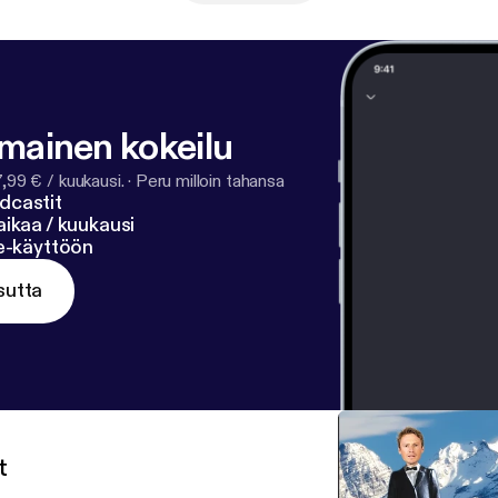
lmainen kokeilu
7,99 € / kuukausi.
·
Peru milloin tahansa
dcastit
ikaa / kuukausi
ne-käyttöön
sutta
t