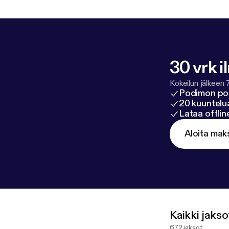
30 vrk i
Kokeilun jälkeen 
Podimon po
20 kuuntelua
Lataa offli
Aloita mak
Kaikki jakso
672 jaksot