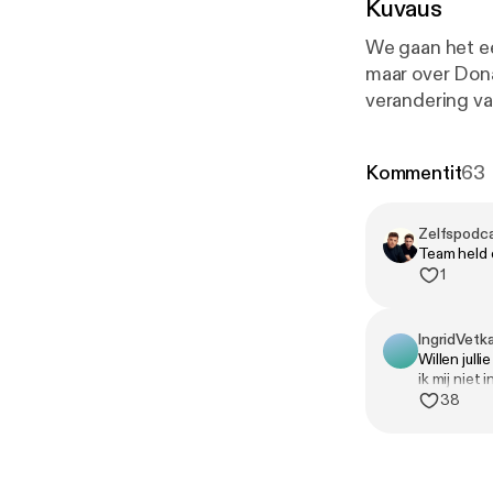
Kuvaus
We gaan het ee
maar over Dona
verandering va
ongelijkheid lo
mee gaat gebeu
Kommentit
63
der Graaf vroli
beloofd onderw
zat bent, maar
Zelfspodc
Team held 
1
IngridVetk
Willen jull
ik mij niet
38