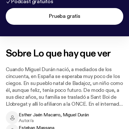
Podcast gratuitos
Prueba gratis
Sobre
Lo que hay que ver
Cuando Miguel Durán nació, a mediados de los
cincuenta, en España se esperaba muy poco de los
ciegos. En su pueblo natal de Badajoz, un niño como
él, aunque feliz, tenía poco futuro. De modo que, a
sus diez años, su familia se trasladó a Sant Boi de
Llobregat y allí lo afiliaron a la ONCE. En el internado
de Alicante de la entidad, Miguel Durán empezó a
Esther Jaén Macarro, Miguel Durán
dar muestras de una vivísima inteligencia que,
Esther Jaén Macarro, Miguel Durán - Author
Autor/a
pocos años después, le tendría cursando la carrera
Esteban Massana