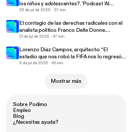
los niños y adolescentes?. 'Podcast ‘Al
habla... con Warkentin’ | Ep. 218
28 de jul de 2026
37 min
El contagio de las derechas radicales con el
analista político Franco Delle Donne.
'Podcast ‘Al habla... con Warkentin’ | Ep. 217
21 de jul de 2026
47 min
Lorenzo Díaz Campos, arquitecto: “El
estadio que nos robó la FIFA nos lo regresó
la calle” .'Podcast ‘Al habla... con Warkentin’ |
8 de jul de 2026
45 min
Ep. 216
Mostrar más
Sobre Podimo
Empleo
Blog
¿Necesitas ayuda?