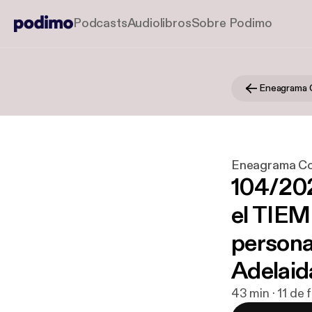
Podcasts
Audiolibros
Sobre Podimo
Eneagrama 
Eneagrama C
104/202
el TIEM
persona
Adelaid
43 min · 11 de