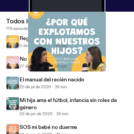
Todos los episodios
179 episodios
Regreso a clases sin colapsar
3 de ago de 2026
43 min
No romanticemos la maternidad
27 de jul de 2026
38 min
Ya no quiero explotar
MAMÁS EN PAUSA
El manual del recién nacido
20 de jul de 2026
35 min
Mi hija ama el fútbol, infancia sin roles de
género
29 de jun de 2026
35 min
SOS mi bebé no duerme