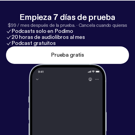
selvfølgelig også dig, der sidder midt i hjertesorgen
lige nu. Følg '112 For Knuste Hjerter' i appen og lyt til
Empieza 7 días de prueba
nye episoder hver onsdag Følg '112 For Knuste
Hjerter' og Maria Jencel på Instagram
$99 / mes después de la prueba.
·
Cancela cuando quieras
@112forknustehjerter @mariajencel Vært og
Podcasts solo en Podimo
20 horas de audiolibros al mes
tilrettelæggelse: Maria Jencel Klipper: Olivia Nagel
Podcast gratuitos
Bisleth Musik: Peter Sejersbøl SoMe: Isabella
Andersen Caster: Camille Bloch Ravn Redaktør:
Prueba gratis
Sarah Ørsted