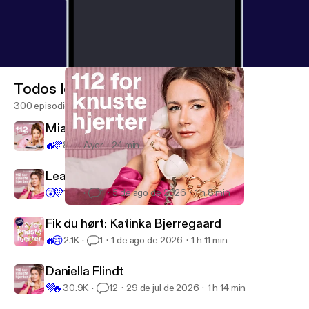
Todos los episodios
300 episodios
Mia Thim: Siden Sidst
🔥
💜
89
Ayer
24 min
Lea Eyðbjørg
😲
💜
1.3K
1
5 de ago de 2026
1 h 8 min
Nina Claire Crossland
112 For Knuste Hjerter
Fik du hørt: Katinka Bjerregaard
🔥
😢
2.1K
1
1 de ago de 2026
1 h 11 min
Daniella Flindt
💜
🔥
30.9K
12
29 de jul de 2026
1 h 14 min