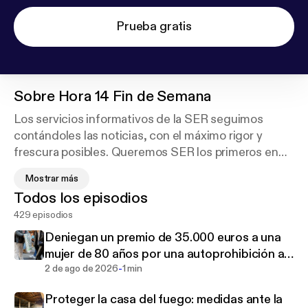
Prueba gratis
Sobre
Hora 14 Fin de Semana
Los servicios informativos de la SER seguimos
contándoles las noticias, con el máximo rigor y
frescura posibles. Queremos SER los primeros en
contarles lo que pasa y hacerlo de la forma más
Mostrar más
amena posible. Buscamos un enfoque diferente, los
Todos los episodios
sábados y domingos en 'Matinal SER' desde las
429 episodios
7:00, 'Hora 14 Fin de semana' desde las 14:00 y en
nuestros boletines horarios. Con Aida Bao.
Deniegan un premio de 35.000 euros a una
mujer de 80 años por una autoprohibición al
-
juego que, según denuncia, nunca firmó
2 de ago de 2026
1 min
Proteger la casa del fuego: medidas ante la