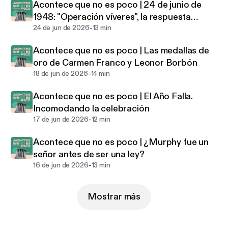
Acontece que no es poco | 24 de junio de
1948: "Operación víveres", la respuesta
-
humanitaria al bloqueo de Berlín
24 de jun de 2026
13 min
Acontece que no es poco | Las medallas de
oro de Carmen Franco y Leonor Borbón
-
18 de jun de 2026
14 min
Acontece que no es poco | El Año Falla.
Incomodando la celebración
-
17 de jun de 2026
12 min
Acontece que no es poco | ¿Murphy fue un
señor antes de ser una ley?
-
16 de jun de 2026
13 min
Mostrar más