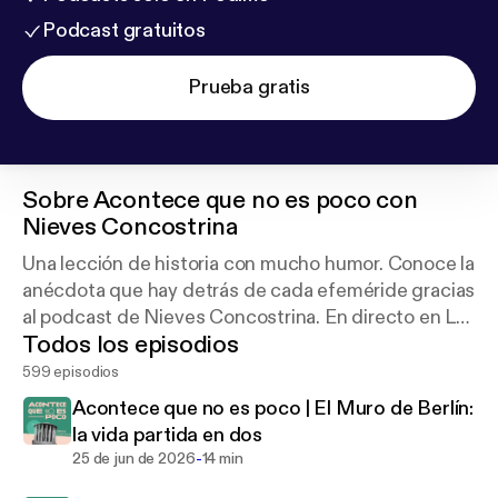
Podcast gratuitos
Prueba gratis
Sobre
Acontece que no es poco con
Nieves Concostrina
Una lección de historia con mucho humor. Conoce la
anécdota que hay detrás de cada efeméride gracias
al podcast de Nieves Concostrina. En directo en La
Todos los episodios
Ventana de lunes a jueves a las 19:00 y a cualquier
hora si te suscribes.
599 episodios
Acontece que no es poco | El Muro de Berlín:
la vida partida en dos
-
25 de jun de 2026
14 min