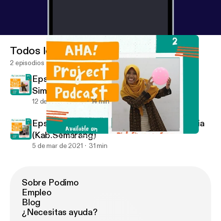
Todos los episodios
2 episodios
Eps 2. Local Champions - Diah
Simangunsong (Medan)
12 de mar de 2021
14 min
Eps 1. Local Champions - Siti Nuriyah Aprilia
(Kab.Semarang)
Eps 2. Local Champions - Diah Simangunsong (Medan)
Aha! Project Podcast
5 de mar de 2021
31 min
Sobre Podimo
Empleo
Blog
¿Necesitas ayuda?