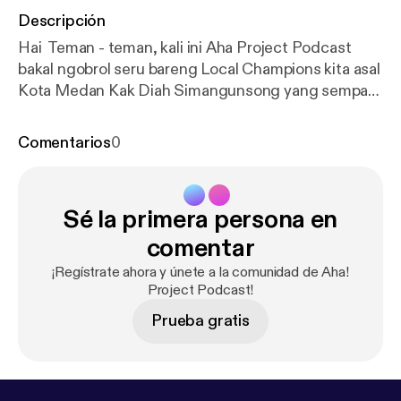
Descripción
Hai Teman - teman, kali ini Aha Project Podcast
bakal ngobrol seru bareng Local Champions kita asal
Kota Medan Kak Diah Simangunsong yang sempat
mengajar di Kabupaten Konawe Sulawesi Tenggara.
Penasaran gimana serunya, dengerin ya teman -
Comentarios
0
teman. jangan lupa share ini ke temen temen kamu
dan follow IG kita di Aha.Project
Sé la primera persona en
comentar
¡Regístrate ahora y únete a la comunidad de Aha!
Project Podcast!
Prueba gratis