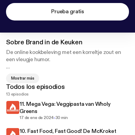
Prueba gratis
Sobre
Brand in de Keuken
De online kookbeleving met een korreltje zout en
een vleugje humor.
Barry Brand en Francis nemen je elke week mee
Mostrar más
met het boodschappen doen én mee de keuken in.
Todos los episodios
Daar waar uiteindelijk altijd een lekkere maaltijd op
13 episodios
tafel staat, gaat er in de tussentijd van alles mis.
Vaak dramatisch, soms hilarisch, altijd hysterisch.
11. Mega Vega: Veggipasta van Wholy
Greens
www.brandindekeuken.nl
-
17 de ene de 2024
30 min
10. Fast Food, Fast Good! De McKroket