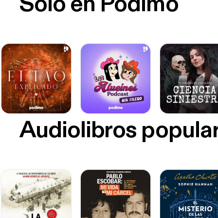
Sólo en Podimo
Audiolibros popula