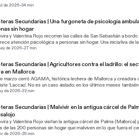
as zonas y personas que cada vez tienen más difícil acceder ellos.
-
ul de 2026
54 min
 y Valentina Rojo viajan junto a una furgoneta que ofrece atención 
as sin hogar en San Sebastián; acompañan a un entrenador que ll
il por los pueblos del Pirineo navarro; y en Igualada, en la provinci
teras Secundarias | Una furgoneta de psicología ambul
 co
nas sin hogar
vira y Valentina Rojo recorren las calles de San Sebastián a bordo
rece atención psicológica a personas sin hogar. Una iniciativa de l
-
Garapena.
may de 2026
27 min
teras Secundarias | Agricultores contra el ladrillo: el se
ra en Mallorca
de marzo cerró AGAMA, histórica lechera de Mallorca y creadora 
ate ‘Laccao’. No es un caso aislado: en los últimos meses también
-
o en crisis productores de patatas, piensos y cereales. En la isla,
ay de 2026
22 min
sivamente la población, el campo no consigue competir contra el tur
allí han viajado Bru Rovira y Valentina Rojo para conversar con agr
teras Secundarias | Malvivir en la antigua cárcel de Pa
dos por la crisis del sector primario en Mallorca.
salojo
vira y Valentina Rojo visitan la antigua cárcel de Palma (Mallorca)
s de las 200 personas sin hogar que malviven en lo que fuera el ce
-
dad. Por motivos de seguridad, el Ayuntamiento ha emitido una ord
abr de 2026
29 min