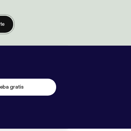
nte
eba gratis