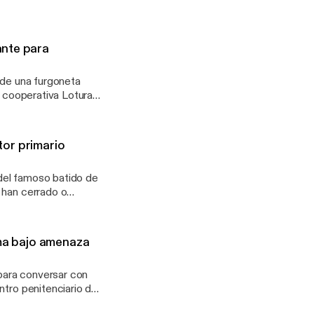
 En esta ocasión Bru
psicológica a
eva su gimnasio
a de Barcelona, pasan
ante para
 de una furgoneta
a cooperativa Lotura
ctor primario
del famoso batido de
 han cerrado o
 mientras aumenta
ismo y el ladrillo.
icultores, ganaderos y
lma bajo amenaza
 para conversar con
ntro penitenciario de
en de desalojo,