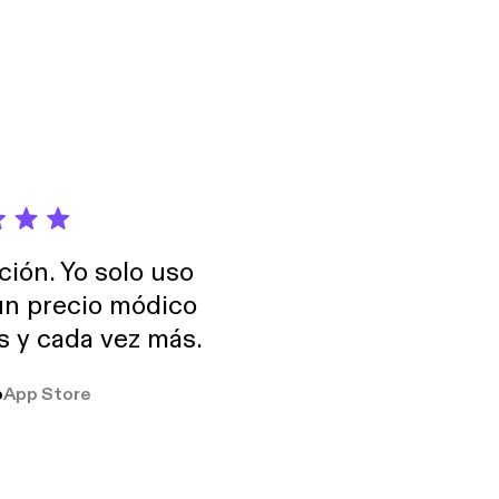
ción. Yo solo uso
 un precio módico
os y cada vez más.
o
App Store