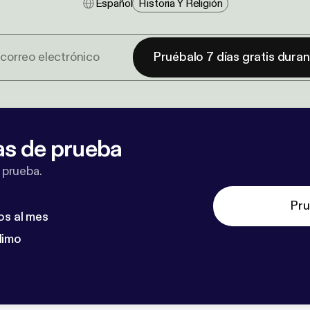
Español
Historia Y Religión
Pruébalo 7 días gratis dura
as de prueba
 prueba.
Pru
os al mes
dimo