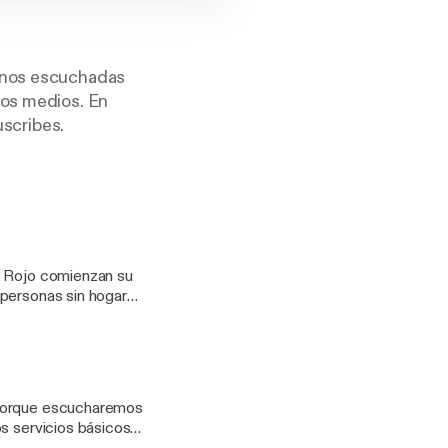
menos escuchadas
ros medios. En
uscribes.
a Rojo comienzan su
 personas sin hogar
na orden de desalojo
cho, se sitúa en los
n la calle. El camino
s presos que trabajan
 porque escucharemos
s servicios básicos a