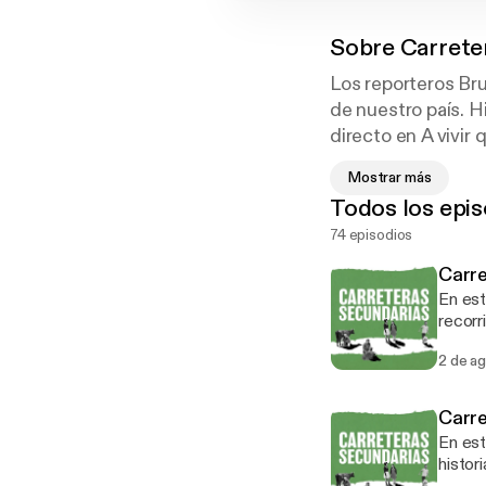
Sobre
Carrete
Los reporteros Br
de nuestro país. H
directo en A vivir 
Mostrar más
Todos los epis
74 episodios
Carre
En est
recorr
malviv
2 de a
que fi
días p
contin
Carre
y se p
En est
histor