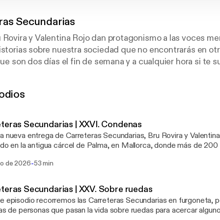
ras Secundarias
u Rovira y Valentina Rojo dan protagonismo a las voces 
istorias sobre nuestra sociedad que no encontrarás en ot
que son dos días el fin de semana y a cualquier hora si te s
odios
teras Secundarias | XXVI. Condenas
a nueva entrega de Carreteras Secundarias, Bru Rovira y Valentin
ido en la antigua cárcel de Palma, en Mallorca, donde más de 200
ían entre los muros de un edificio en ruinas, mientras sorteaban u
-
go de 2026
53 min
nalmente acabó llegando semanas más tarde. Este reportaje, de he
revios a que ocurriera el desalojo que dejó a más de 200 personas e
úa en Vitoria, en el Centro Penitenciario de Álava conocemos a lo
teras Secundarias | XXV. Sobre ruedas
reparan para volver a la sociedad;
e episodio recorremos las Carreteras Secundarias en furgoneta,
ias de personas que pasan la vida sobre ruedas para acercar alguno