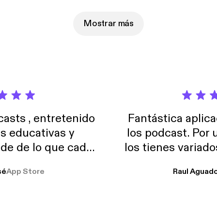
as los afectados reclaman una alternativa habitacional.
Mostrar más
sts , entretenido
Fantástica aplica
as educativas y
los podcast. Por
de de lo que cada
los tienes variad
o suelo usar en el
sé
App Store
Raul Aguad
stoy muchas horas
lar el ruido de al
es y a disfrutar ..!!