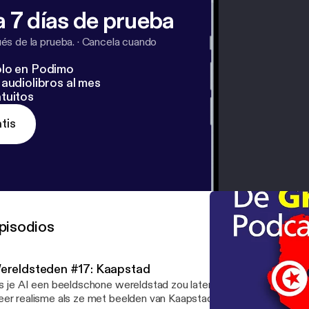
/listener [
https://omnystudio.com/listener
] for privacy 
 7 días de prueba
s de la prueba.
·
Cancela cuando
lo en Podimo
audiolibros al mes
tuitos
tis
pisodios
ereldsteden #17: Kaapstad
s je AI een beeldschone wereldstad zou laten ontwerpen, zou je 
er realisme als ze met beelden van Kaapstad op de proppen zou