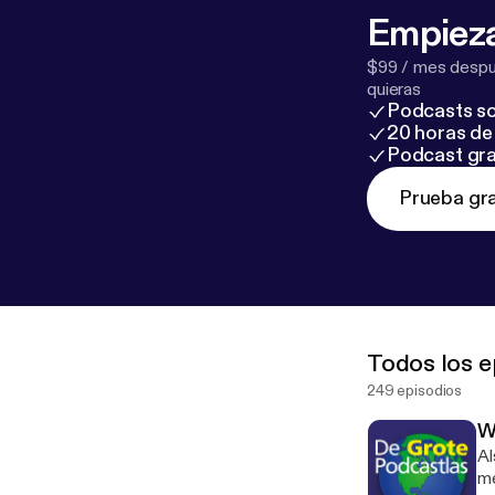
omnystudio.com
Empieza
$99 / mes despué
quieras
Podcasts so
20 horas de 
Podcast gra
Prueba gra
Todos los e
249 episodios
W
Al
me