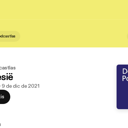
dcastlas
castlas
sië
· 9 de dic de 2021
is
n