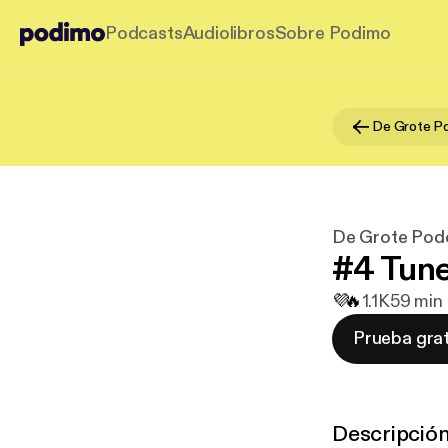
Podcasts
Audiolibros
Sobre Podimo
De Grote Po
De Grote Pod
#4 Tune
💜
🔥
1.1K
59 min 
Prueba grat
Descripció