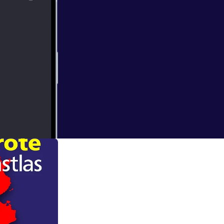
information.
vragen om iets
den komen. Een