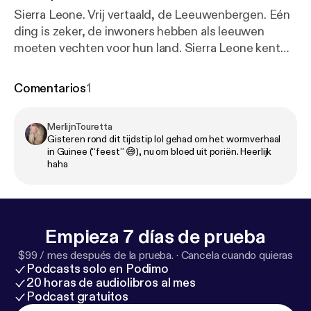
Sierra Leone. Vrij vertaald, de Leeuwenbergen. Eén
ding is zeker, de inwoners hebben als leeuwen
moeten vechten voor hun land. Sierra Leone kent
een lange traditie van lokale gebruiken, vreedzaam
samenlevende volkeren, religieuze diversiteit en
Comentarios
1
muziek. Zowel boven als onder de grond heeft het
land veel te bieden. Maar toch kennen we Sierra
MerlijnTouretta
Leone vooral van de extreem valse start die ze
Gisteren rond dit tijdstip lol gehad om het wormverhaal
hadden na hun onafhankelijkheid. De burgeroorlog
in Guinee (“feest” 😅), nu om bloed uit poriën. Heerlijk
stortte Sierra Leone in een alles verzwelgende
haha
draaikolk, gevolgd door een ebola-epidemie en
natuurrampen, maar de laatste jaren lijkt het in
rustiger vaarwater te verkeren. Laten we hopen dat
ze hun kostbare vruchten voortaan zelf mogen
Empieza 7 días de prueba
plukken. De Grote Podcastlas wordt gemaakt door
$99 / mes después de la prueba.
·
Cancela cuando quieras
Leon Boelens, Max Gerritsen en Hugo Noordman.
Podcasts solo en Podimo
De eindmontage wordt gedaan door Jonas van
20 horas de audiolibros al mes
Podcast gratuitos
Impe. Zoals je hoort zijn we nooit volledig, maar wel