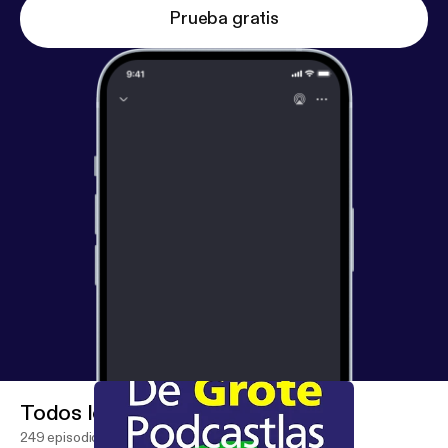
origineel. Geen experts, maar wel liefhebbers.
Prueba gratis
Hebben we iets verkeerd gezegd of zijn we iets
cruciaals vergeten? Volg ons en laat het weten via
Twitter of Instagram op @GrotePodcastlas. Je kunt
ons enorm helpen door je vrienden, familie en
collega's te vertellen over onze podcast óf door
vriend van de show te worden. Daarmee steun je
ons jaarlijks voor een klein bedrag en kunnen wij
weer mooie nieuwe afleveringen maken. Dit kan op
https://vriendvandeshow.nl/de-grote-podcastlas
Volgende keer reizen we naar Bangladesh - bye -
Tenki bokoe bokoe See omnystudio.com/listener [
h
ttps://omnystudio.com/listener
] for privacy
information.
Todos los episodios
249 episodios