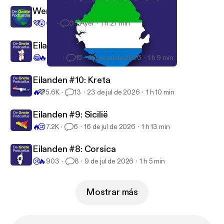
Wereldsteden #17: Kaapstad
💜
😲
62
3
Ayer
1 h 27 min
Eilanden #11: Sardinië
😂
🔥
2.6K
15
30 de jul de 2026
1 h 9 min
#13 Sierra Leone
De Grote Podcastlas
Eilanden #10: Kreta
🔥
💜
5.6K
13
23 de jul de 2026
1 h 10 min
Eilanden #9: Sicilië
🔥
😢
7.2K
6
16 de jul de 2026
1 h 13 min
Eilanden #8: Corsica
😢
🔥
903
8
9 de jul de 2026
1 h 5 min
Mostrar más