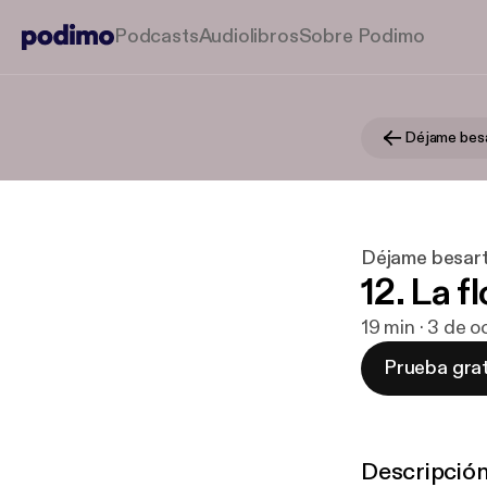
Podcasts
Audiolibros
Sobre Podimo
Déjame besarte
12. La f
19 min · 3 de 
Prueba grat
Descripció