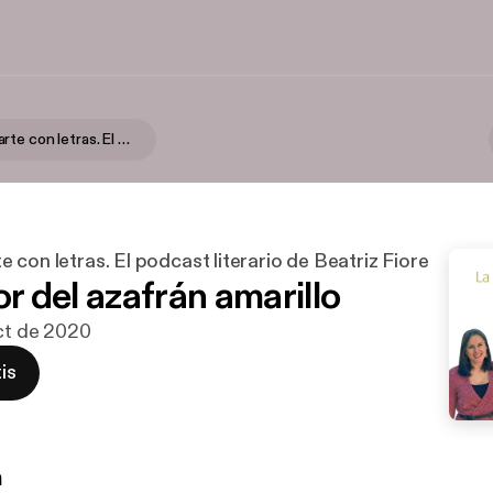
Déjame besarte con letras. El podcast literario de Beatriz Fiore
 con letras. El podcast literario de Beatriz Fiore
lor del azafrán amarillo
oct de 2020
is
n