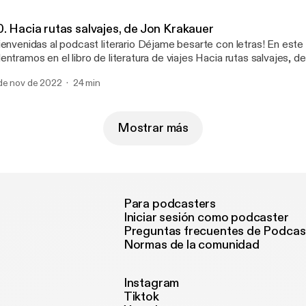
0. Hacia rutas salvajes, de Jon Krakauer
envenidas al podcast literario Déjame besarte con letras! En este episodio nos
entramos en el libro de literatura de viajes Hacia rutas salvajes, d
a historia que quizás os suena por su famosa película, pero cuyo lib
de nov de 2022
24 min
n su forma. Pasamos por la técnica creativa 4x4x4 y, por último, leo uno de
mis relatos. ¿Os apetece este viaje?
Mostrar más
Para podcasters
Iniciar sesión como podcaster
Preguntas frecuentes de Podcas
Normas de la comunidad
Instagram
Tiktok