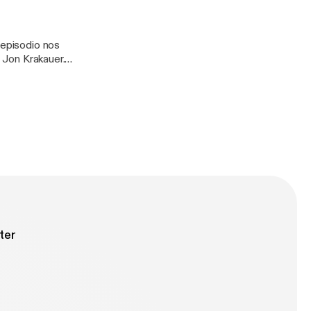
e Jon Krakauer.
ro difiere un
ter