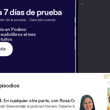
 7 días de prueba
s de la prueba.
·
Cancela cuando
lo en Podimo
audiolibros al mes
tuitos
tis
pisodios
4. En cualquier otra parte, con Rosa Cuadrado
ola! Bienvenid@ al podcast literario Déjame besarte con letras. E