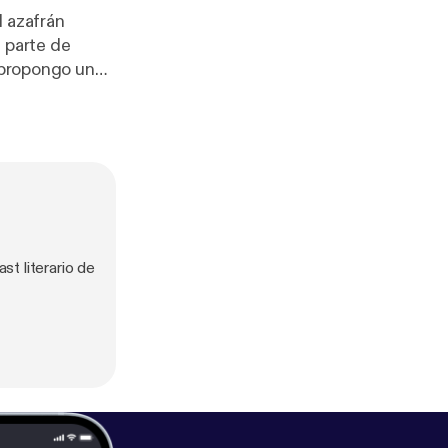
l azafrán
s propongo un
ios episodios y
t literario de