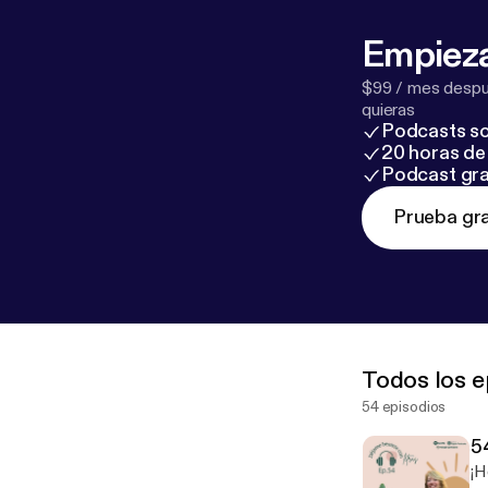
Empieza
$99 / mes despué
quieras
Podcasts so
20 horas de 
Podcast gra
Prueba gra
Todos los e
54 episodios
5
¡H