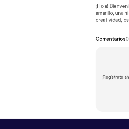
¡Hola! Bienveni
amarillo, una hist
creatividad, o
ejercicio emocional en el
de El misterio
Comentarios
0
¡Regístrate a