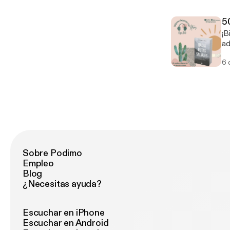
5
¡Bi
ad
Un
6 
poquito e
Sobre Podimo
Empleo
Blog
¿Necesitas ayuda?
Escuchar en iPhone
Escuchar en Android