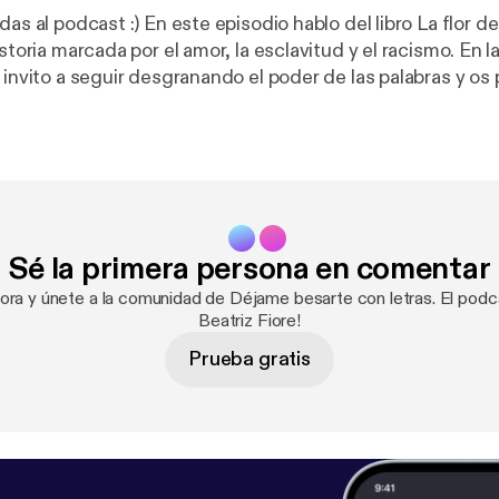
das al podcast :) En este episodio hablo del libro La flor de
oria marcada por el amor, la esclavitud y el racismo. En la parte de
s invito a seguir desgranando el poder de las palabras y o
 que tocará dibujar y escribir. Y por último, continúa la historia
 de la caja verde. Un relato que nos lleva acompañando var
que ha puesto patas arriba el rumbo de la familia Manzano. ¿Viajamos?
Sé la primera persona en comentar
hora y únete a la comunidad de Déjame besarte con letras. El podcas
Beatriz Fiore!
Prueba gratis