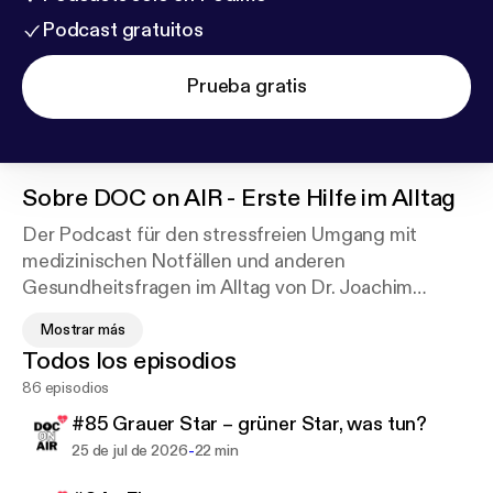
Podcast gratuitos
Prueba gratis
Sobre
DOC on AIR - Erste Hilfe im Alltag
Der Podcast für den stressfreien Umgang mit
medizinischen Notfällen und anderen
Gesundheitsfragen im Alltag von Dr. Joachim
Huber, (Internist, Kardiologe, Gerontologe,
Mostrar más
Notarzt). Seit Juni 2023 helfe ich bei allen kleineren
Todos los episodios
und größeren medizinischen Fragen oder
86 episodios
Zwischenfällen cool zu bleiben und fast jedes
medizinische Problem zu lösen, mindestens aber zu
#85 Grauer Star – grüner Star, was tun?
erleichtern.
-
25 de jul de 2026
22 min