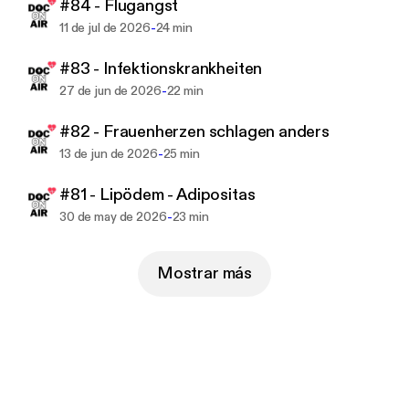
Als langjährig tätiger und sehr erfahrener
#84 - Flugangst
Notfallmediziner, kenne ich die grossen und kleine
-
11 de jul de 2026
24 min
Sorgen unserer Patienten.
#83 - Infektionskrankheiten
Das Ziel ist es, meine Zuhörer von unnötigen
-
27 de jun de 2026
22 min
Ängsten zu befreien. Bei medizinischen
#82 - Frauenherzen schlagen anders
Zwischenfällen zeige ich dem Laien, wie man rasch
-
13 de jun de 2026
25 min
und kompetent helfen kann.
#81 - Lipödem - Adipositas
Keine Scheu die Rettungskette zu aktivieren aber
-
30 de may de 2026
23 min
auch dem Patienten uns seinen Angehörigen
beizustehen.
Mostrar más
----
Weitere Informationen auf doc-on-air.com
Das Gesicht zur Stimme unter
www.drjoachimhuber.at
#notfallmedizin #ersthilfe #teambuilding