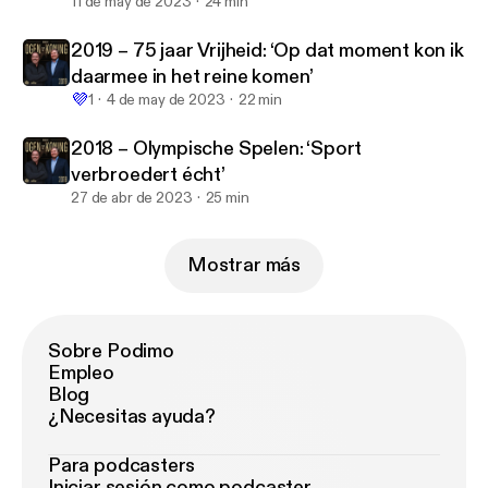
11 de may de 2023
24 min
2019 – 75 jaar Vrijheid: ‘Op dat moment kon ik
daarmee in het reine komen’
💜
1
4 de may de 2023
22 min
2018 – Olympische Spelen: ‘Sport
verbroedert écht’
27 de abr de 2023
25 min
Mostrar más
Sobre Podimo
Empleo
Blog
¿Necesitas ayuda?
Para podcasters
Iniciar sesión como podcaster