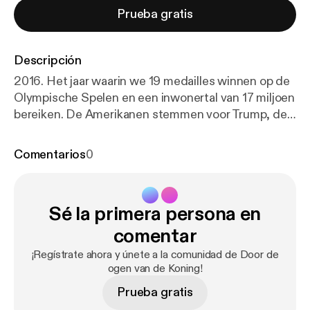
Prueba gratis
Descripción
2016. Het jaar waarin we 19 medailles winnen op de
Olympische Spelen en een inwonertal van 17 miljoen
bereiken. De Amerikanen stemmen voor Trump, de
Britten voor Brexit. Ondertussen viert het COC, dat
zich al 70 jaar inzet voor de rechten van lhbti+’ers in
Comentarios
0
Nederland, zijn jubileum. In deze aflevering kijken
we door de ogen van de Koning naar zijn bezoek aan
het COC. Hij vraagt aandacht voor een
Sé la primera persona en
inclusieve(re) samenleving, want op papier gaat het
geweldig, maar “We moeten er op blijven wijzen dat
comentar
iedereen in dit land dezelfde rechten én plichten
¡Regístrate ahora y únete a la comunidad de Door de
heeft” Deze podcast is gemaakt is gemaakt door
ogen van de Koning!
Tonny Media in opdracht van de
Prueba gratis
Rijksvoorlichtingsdienst. -------------------------------