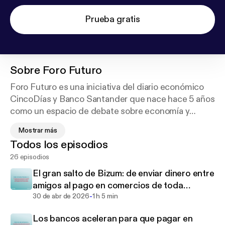
Prueba gratis
Sobre
Foro Futuro
Foro Futuro es una iniciativa del diario económico
CincoDías y Banco Santander que nace hace 5 años
como un espacio de debate sobre economía y
finanzas, donde algunos de los mejores expertos
Mostrar más
del país abordan, desde la seriedad y la apertura de
Todos los episodios
miras, asuntos de actualidad que competen el
26 episodios
futuro del mundo tal y como lo conocemos.
Hoy Foro Futuro sigue, pero con una nueva fórmula:
El gran salto de Bizum: de enviar dinero entre
continuar debatiendo y analizando temas de
amigos al pago en comercios de toda
actualidad que nos afectan a todos en formato
-
Europa
30 de abr de 2026
1 h 5 min
video podcast apostando por democratizar el
Los bancos aceleran para que pagar en
conocimiento para llegar al mayor número de