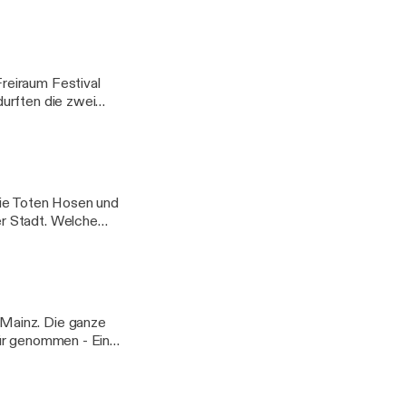
6031504
prachnachricht mit
reiraum Festival
urften die zwei
ellen sich erstmal
m auf. Was hat es mit
die Toten Hosen und
nis. Felix
r Stadt. Welche
spiele wollt ihr im
nis. Felix
Mainz. Die ganze
Tür genommen - Ein
hört ihr hier.