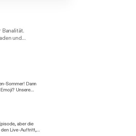
r Banalität.
hladen und
ik, Lesen und
osen-Sommer! Dann
i? Unsere
nis. Felix
pisode, aber die
den Live-Auftritt,