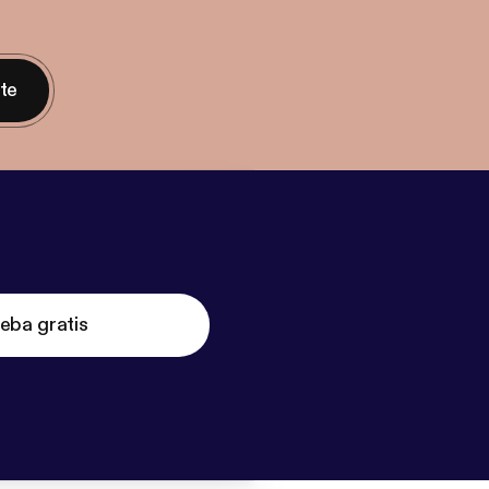
nte
eba gratis