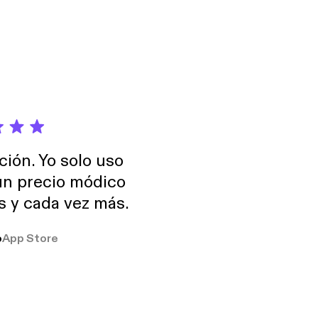
nis. Felix
ción. Yo solo uso
 un precio módico
os y cada vez más.
o
App Store