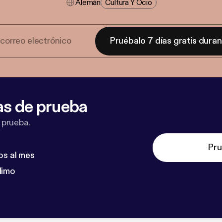
Alemán
Cultura Y Ocio
Pruébalo 7 días gratis dura
as de prueba
 prueba.
Pru
os al mes
dimo