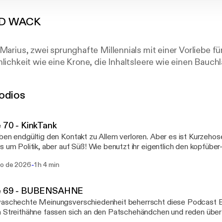
ND WACK
 Marius, zwei sprunghafte Millennials mit einer Vorliebe fü
nlichkeit wie eine Krone, die Inhaltsleere wie einen Bauc
 Unzulänglichkeit mit großer Hingabe.
es, was uns interessiert: Filme, Arbeit, Freizeitparks, Mus
odios
mel Tee.
in, seid dabei!
 70 - KinkTank
ben endgültig den Kontakt zu Allem verloren. Aber es ist Kurzeh
 um Politik, aber auf Süß! Wie benutzt ihr eigentlich den kopfüber-Emoj
gsten Links: https://taplink.cc/hinundwackpodcast
-
go de 2026
1 h 4 min
nk.cc/hinundwackpodcast] 017666031504 Schickt uns eine Whatsapp, was euch
m Herzen liegt, oder eine Sprachnachricht mit eurem peinlichsten Erleb
/linktr.ee/finkwiedervogel [https://linktr.ee/finkwiedervogel] Marius
e 69 - BUBENSAHNE
//linktr.ee/achterbahnalman [https://linktr.ee/achterbahnalman]
waschechte Meinungsverschiedenheit beherrscht diese Podcast E
 Streithähne fassen sich an den Patschehändchen und reden über 