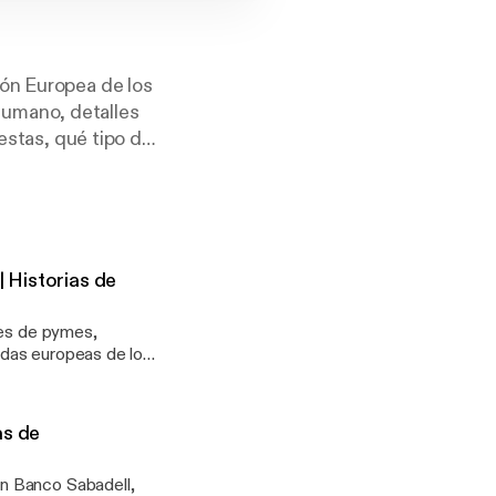
ión Europea de los
humano, detalles
 estas, qué tipo de
pios empresarios.
, digitalización
| Historias de
les de pymes,
udas europeas de los
 un futuro más verde.
viendas. Ejemplos que
as de
n Banco Sabadell,