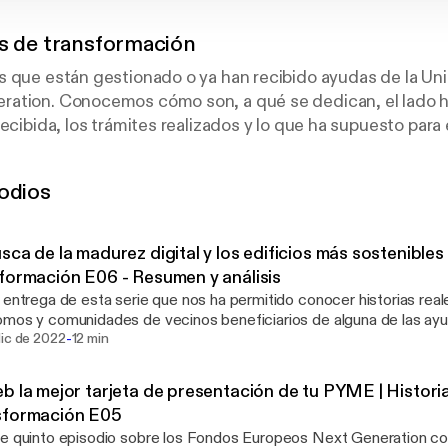
as de transformación
s que están gestionado o ya han recibido ayudas de la Un
ation. Conocemos cómo son, a qué se dedican, el lado 
recibida, los trámites realizados y lo que ha supuesto para
n experimentado. Contado en primera persona por los pro
 centradas en 3 líneas de ayuda: rehabilitación de edificios
odios
oconsumo energético (placas fotovoltaicas).
sca de la madurez digital y los edificios más sostenibles 
formación E06 - Resumen y análisis
 entrega de esta serie que nos ha permitido conocer historias rea
mos y comunidades de vecinos beneficiarios de alguna de las ay
-
 Next Generation para alcanzar la madurez digital y avanzar hacia
dic de 2022
12 min
mos casos relacionados con el kit digital y la rehabilitación de vi
 ser útiles para tí.
b la mejor tarjeta de presentación de tu PYME | Histori
sformación E05
e quinto episodio sobre los Fondos Europeos Next Generation co