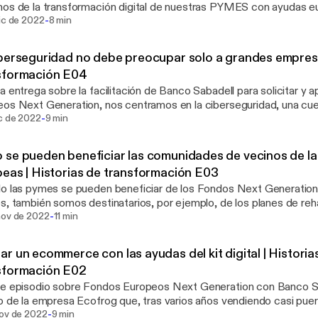
os de la transformación digital de nuestras PYMES con ayudas e
-
n la página web. Conocemos el caso real que cuenta Juan Pérez, 
ic de 2022
8 min
-2014, empresa que trabaja con piedra natural para usos domésti
ión de tu empresa no será obstáculo para tener visibilidad. Y pued
berseguridad no debe preocupar solo a grandes empresa
 de marca, mejorar la gestión de stocks y las relaciones con tus c
sformación E04
a entrega sobre la facilitación de Banco Sabadell para solicitar y a
os Next Generation, nos centramos en la ciberseguridad, una cue
-
tamente a casi 100.000 ciudadanos y empresas en España. Como 
ic de 2022
9 min
o negocio familiar de restauración de edificios. Águeda Segovi
ron de las ayudas y cual fue el camino que siguieron para solicitarl
se pueden beneficiar las comunidades de vecinos de l
idad de su web
eas | Historias de transformación E03
o las pymes se pueden beneficiar de los Fondos Next Generation,
s, también somos destinatarios, por ejemplo, de los planes de reha
-
das y comunidades. En este episodio del podcast de Banco Sabade
nov de 2022
11 min
 europeas, conocemos el testimonio de Rafael Martín Maqueda, 
ios de INMHO, empresa que administra unas 6.000 comunidades e
r un ecommerce con las ayudas del kit digital | Historia
"este es un momento fundamental para beneficiarse de las ayudas"
sformación E02
te episodio sobre Fondos Europeos Next Generation con Banco 
o de la empresa Ecofrog que, tras varios años vendiendo casi puer
-
do en marcha por fin su proyecto de e-commerce, gracias a las a
nov de 2022
9 min