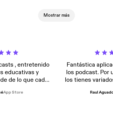
l. Nos lo cuenta Jordi Falgueras, director de Ecofrog, empresa que
a para convertir el agua del grifo en un desinfectante usando ozon
Mostrar más
sts , entretenido
Fantástica aplica
as educativas y
los podcast. Por
de de lo que cada
los tienes variad
o suelo usar en el
sé
App Store
Raul Aguad
stoy muchas horas
lar el ruido de al
es y a disfrutar ..!!