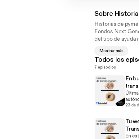
Sobre
Histori
Historias de pyme
Fondos Next Gener
del tipo de ayuda 
transformación ha
Mostrar más
Las historias están
Todos los epis
(kit digital) y aut
7 episodios
En bu
trans
Última
autóno
Fondos
23 de 
Repasa
pueden
Tu we
Tran
En est