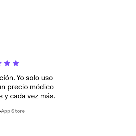
 ha desarrollado un
o.
ción. Yo solo uso
 un precio módico
os y cada vez más.
o
App Store