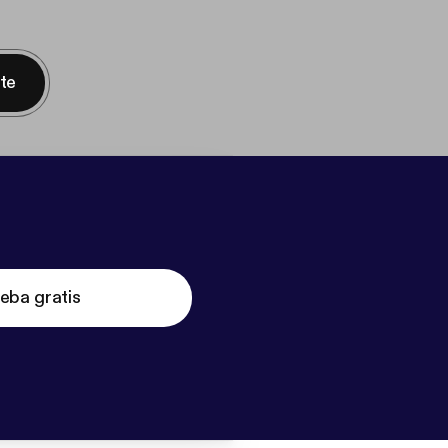
nte
eba gratis