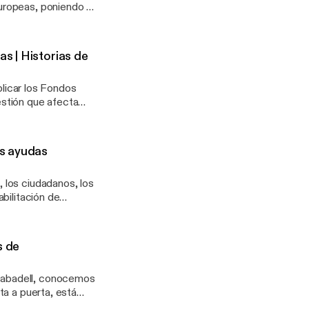
uropeas, poniendo el
director de marketing
cos y urbanos. La
es vender, crear
s | Historias de
lientes
plicar los Fondos
stión que afecta
Tecnofachada, un
a comenta cómo se
as. Quieren mejorar la
as ayudas
 los ciudadanos, los
bilitación de
ll dedicado a las
director de nuevos
n nuestro país, para
s de
.
Sabadell, conocemos
ta a puerta, está
yudas europeas de kit