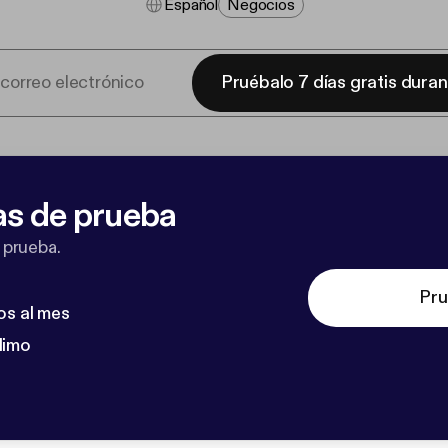
Español
Negocios
Pruébalo 7 días gratis dura
as de prueba
 prueba.
Pru
os al mes
dimo