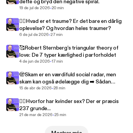
dette og bryd den negative spiral.
🔸 Få verdens bedste parforhold ved at t⁠ilmelde dig
-
19 de jul de 2026
20 min
😵‍💫Hvad er et traume? Er det bare en dårlig
https://bevidsthed.org/gratis/verdens-bedste-parfo
oplevelse? Og hvordan heles traumer?
rhold/
-
6 de jul de 2026
27 min
🥰Robert Sternberg’s triangular theory of
https://bevidsthed.org/gratis/e-bog-erotiske-arkety
love: De 7 typer kærlighed i parforholdet
per/
-
4 de jun de 2026
17 min
🔸 Følg podcasten, så du ikke går glip af næste
🫣Skam er en værdifuld social radar, men
afsnit.
skam kan også ødelægge dig ➡️ Sådan
-
slipper du din skam.
15 de abr de 2026
28 min
🔹 Støt podcasten ved at give et "like" eller nogle
"stjerner". Tak🩵
❤️‍🔥Hvorfor har kvinder sex? Der er præcis
237 grunde...
-
21 de mar de 2026
25 min