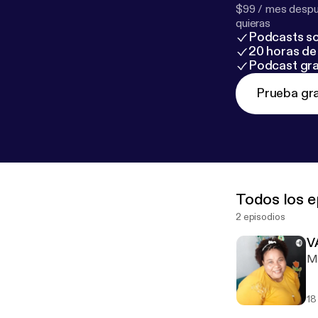
$99 / mes despué
quieras
Podcasts so
20 horas de 
Podcast gra
Prueba gra
Todos los e
2 episodios
V
Mi
18