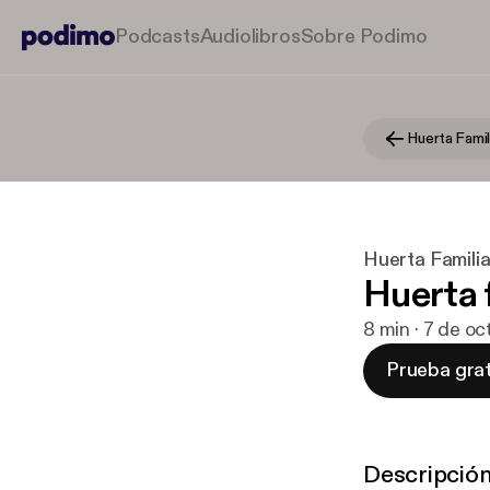
Podcasts
Audiolibros
Sobre Podimo
Huerta Famil
Huerta Familia
Huerta 
8 min · 7 de o
Prueba grat
Descripció