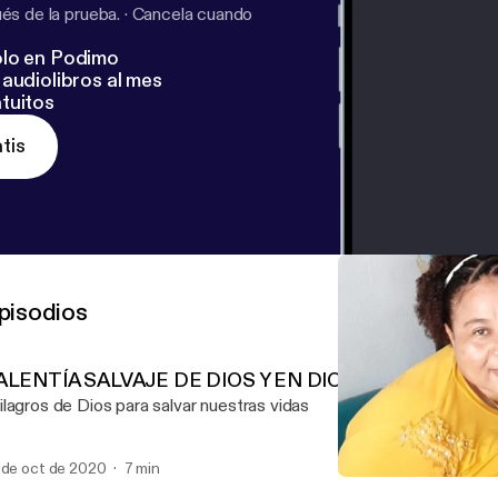
s de la prueba.
·
Cancela cuando
lo en Podimo
audiolibros al mes
tuitos
tis
pisodios
ALENTÍA SALVAJE DE DIOS Y EN DIOS
lagros de Dios para salvar nuestras vidas
 de oct de 2020
7 min
Huerta familiar