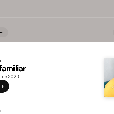
iar
r
familiar
ct de 2020
is
n