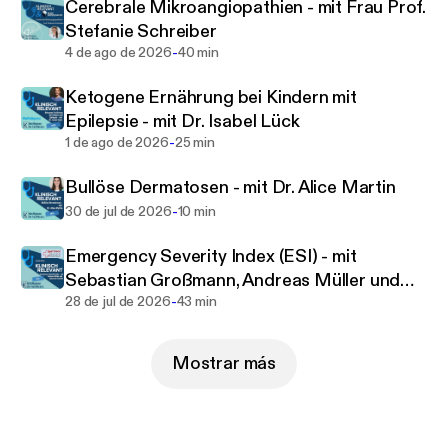
Cerebrale Mikroangiopathien - mit Frau Prof.
Dann bist Du hier genau richtig.
Stefanie Schreiber
-
4 de ago de 2026
40 min
Mehr Informationen unter
https://klinisch-relevant.d
e
Ketogene Ernährung bei Kindern mit
Epilepsie - mit Dr. Isabel Lück
Klinisch Relevant
-
1 de ago de 2026
25 min
Intelligence for healthcare professionals
Bullöse Dermatosen - mit Dr. Alice Martin
-
30 de jul de 2026
10 min
Emergency Severity Index (ESI) - mit
Sebastian Großmann, Andreas Müller und
-
Sebastian Großmann
28 de jul de 2026
43 min
Mostrar más