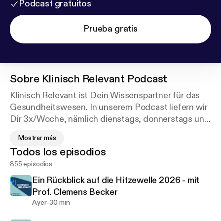
Podcast gratuitos
Prueba gratis
Sobre
Klinisch Relevant Podcast
Klinisch Relevant ist Dein Wissenspartner für das
Gesundheitswesen. In unserem Podcast liefern wir
Dir 3x/Woche, nämlich dienstags, donnerstags und
samstags, Fachwissen in Deinen klinischen Alltag.
Mostrar más
Damit wollen wir die interdisziplinäre und
Todos los episodios
interprofessionelle Zusammenarbeit in der Medizin
855 episodios
und damit die Qualität der Patient*innenversorgung
verbessern.
Ein Rückblick auf die Hitzewelle 2026 - mit
Prof. Clemens Becker
Du arbeitest in einem medizinischen Fachberuf
-
Ayer
30 min
oder interessierst Dich für medizinische Themen?