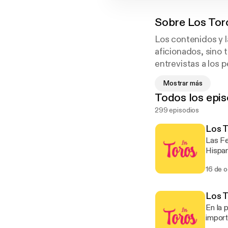
Sobre
Los Tor
Los contenidos y 
aficionados, sino 
entrevistas a los 
directo los lunes a
Mostrar más
Todos los epis
299 episodios
Los T
Las Fe
Hispan
Améric
16 de 
ha luc
tempor
inmen
Los T
En la 
import