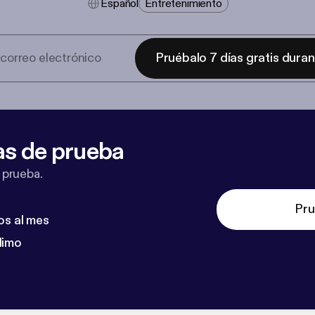
Español
Entretenimiento
Pruébalo 7 días gratis dura
as de prueba
 prueba.
Pru
os al mes
dimo