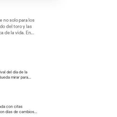
 no solo para los
o del toro y las
a de la vida. En
al del día de la
Queda mirar para
nizales que tanto se
sta etapa, esta
sta, tu ruedo
ada con citas
son días de cambios