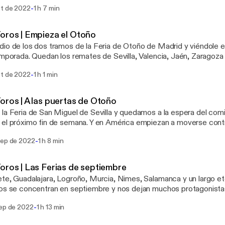
deramiento y de empezar a hacer las maletas hacia la preparació
-
ct de 2022
1 h 7 min
o a América. Y todo te lo cuentan aquí los protagonistas, en el ru
a SER.
oros | Empieza el Otoño
io de los dos tramos de la Feria de Otoño de Madrid y viéndole el
emporada. Quedan los remates de Sevilla, Valencia, Jaén, Zaragoza
tarse nombres y fechas para la temporada americana, que sigue 
-
ct de 2022
1 h 1 min
 emblemáticas como sus "fuertes" frente a la adversidad política. 
idad que encuentras siempre en el ruedo inmenso de la Cadena S
oros | A las puertas de Otoño
la Feria de San Miguel de Sevilla y quedamos a la espera del comi
el próximo fin de semana. Y en América empiezan a moverse cont
 y Colombia en el reducto de Ferias y plazas que aguantan el envit
-
sep de 2022
1 h 8 min
idad y los protagonistas, como siempre, en el ruedo inmenso de l
oros | Las Ferias de septiembre
te, Guadalajara, Logroño, Murcia, Nimes, Salamanca y un largo et
os se concentran en septiembre y nos dejan muchos protagonist
a, Rafaelillo, Rufo, Pinar, Fonseca, Robleño o Victorino son alguno
-
sep de 2022
1 h 13 min
n ya en este nuevo Podcast del ruedo inmenso de la Cadena SER