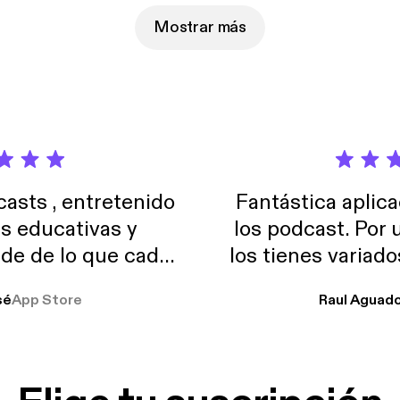
Mostrar más
sts , entretenido
Fantástica aplica
as educativas y
los podcast. Por
de de lo que cada
los tienes variad
o suelo usar en el
sé
App Store
Raul Aguad
stoy muchas horas
lar el ruido de al
es y a disfrutar ..!!