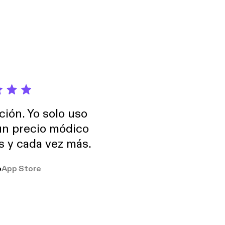
ción. Yo solo uso
 un precio módico
os y cada vez más.
o
App Store