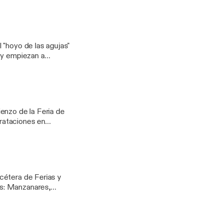
n en el campo o
edo inmenso de la
 "hoyo de las agujas"
 y empiezan a
defendiendo algunas
Protagonista y
ER.
enzo de la Feria de
rataciones en
e político. Toda la
a Cadena SER.
cétera de Ferias y
as: Manzanares,
s de ellos que te
.