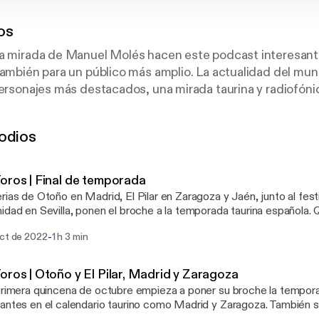
os
la mirada de Manuel Molés hacen este podcast interesante
también para un público más amplio. La actualidad del mund
personajes más destacados, una mirada taurina y radiofónic
 las 01:30 y a cualquier hora si te suscribes.
odios
oros | Final de temporada
rias de Otoño en Madrid, El Pilar en Zaragoza y Jaén, junto al festiv
idad en Sevilla, ponen el broche a la temporada taurina española. 
a, sobre todo a México y a Colombia con sus Ferias de Cali y Ma
-
oct de 2022
1 h 3 min
hado para seguir manteniendo. Con el programa de hoy cerramos e
ada 2022. Volveremos con la actualidad, siempre al lado de la Fie
so de la Cadena SER.
oros | Otoño y El Pilar, Madrid y Zaragoza
primera quincena de octubre empieza a poner su broche la tempor
antes en el calendario taurino como Madrid y Zaragoza. También 