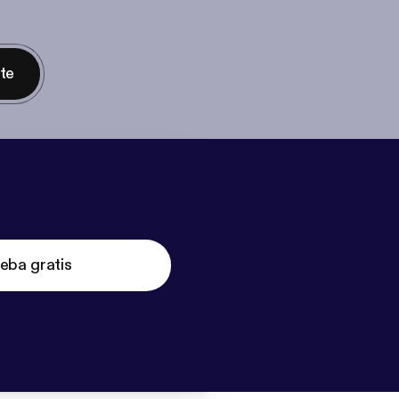
nte
eba gratis