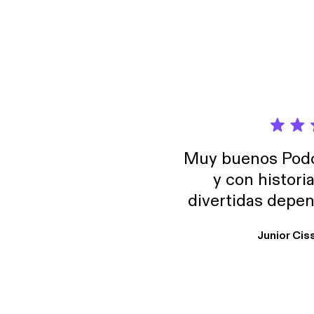
Muy buenos Podca
y con histori
divertidas depen
uno busque. Yo l
Junior Cis
trabajo ya que e
y necesito cance
rededor , Auricular