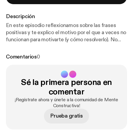
Descripción
En este episodio reflexionamos sobre las frases
positivas y te explico el motivo por el que a veces no
funcionan para motivarte (y cómo resolverlo). No
olvides visitar
http://www.aprendizate.com
para
aprender más herramientas de la PNL para dirigirte a
Comentarios
0
tus objetivos con más constancia, motivación y
confianza en ti, y darle así a tu vida el giro que estás
buscando.
Sé la primera persona en
comentar
¡Regístrate ahora y únete a la comunidad de Mente
Constructiva!
Prueba gratis