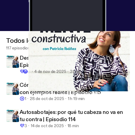
Todos los episodios
117 episodios
Desde que aplico esto, paso de tener razón |
Episodio 116
💜
😂
2
4 de nov de 2025
31 min
Cómo convertirte en una persona MÍTICA,
con ejemplos reales | Episodio 115
Frases positivas: ¿Son suficiente para motivarte? | Episodio 15
Mente Constructiva
😢
1
28 de oct de 2025
1 h 19 min
Autosabotajes: por qué tu cabeza no va en
tu contra | Episodio 114
💜
3
14 de oct de 2025
18 min