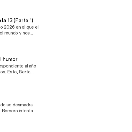
 nueva etapa del
ará “Una nueva
e reposabrazos en los
o ha invitado aún a
a 13 (Parte 1)
o 2026 en el que el
del mundo y nos
 Buenafuente, Berto
ntos entretenidos de
el humor
espondiente al año
os. Esto, Berto
os vamos
n y al cabo) y os
y de pérdida de
os, refrescos
a playa:
todo se desmadra
o Romero intenta
e look traumáticos y
s innecesarios y