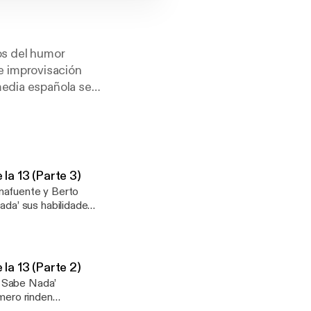
os del humor
e improvisación
media española se
 brillantes.
mites en este
 a las 12:00, con
árate para reír,
la 13 (Parte 3)
enafuente y Berto
da’ sus habilidades
en el tiempo.
ros con estrellas,
dores de setas. No se
liz verano. Nos
la 13 (Parte 2)
e Sabe Nada’
mero rinden