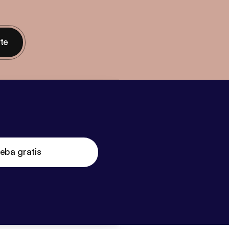
nte
eba gratis