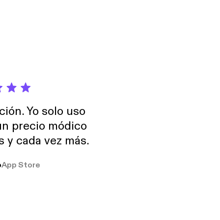
n nada (lo típico), el
o bueno, eso ya será
ción. Yo solo uso
 un precio módico
os y cada vez más.
o
App Store