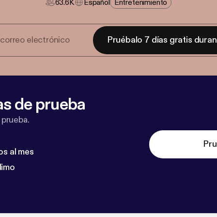
63.6K
Español
Entretenimiento
Pruébalo 7 días gratis dura
as de prueba
 prueba.
Pru
os al mes
dimo