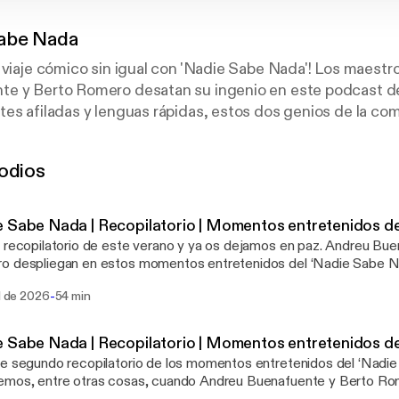
abe Nada
 viaje cómico sin igual con 'Nadie Sabe Nada'! Los maestr
e y Berto Romero desatan su ingenio en este podcast d
es afiladas y lenguas rápidas, estos dos genios de la co
o a micrófono, creando un torbellino de risas y ocurrencias
anos hasta las ideas más absurdas, nada está fuera de lí
odios
pontáneo. Transmitido en vivo por Cadena Ser los sábados
 Podimo después de la emisión. ¡Abre bien tus oídos y prep
, nadie sabe nada, pero estos dos lo hacen hilarante!
 Sabe Nada | Recopilatorio | Momentos entretenidos de 
 recopilatorio de este verano y ya os dejamos en paz. Andreu Bu
 despliegan en estos momentos entretenidos del ‘Nadie Sabe Na
vos juegos ‘Nadie Juega Nada’ o los poderes viajando realmente 
-
ul de 2026
54 min
 de apariciones estelares como la de Silver Balún Balcells, cocine
tes lúbricos y crooners de mierda y situaciones límite con busca
negar que todo es extremadamente entretenido. A disfrutarlo y fe
 Sabe Nada | Recopilatorio | Momentos entretenidos de 
os a encontrar en septiembre de 2026. ¡Samanté!
e segundo recopilatorio de los momentos entretenidos del ‘Nadi
emos, entre otras cosas, cuando Andreu Buenafuente y Berto Ro