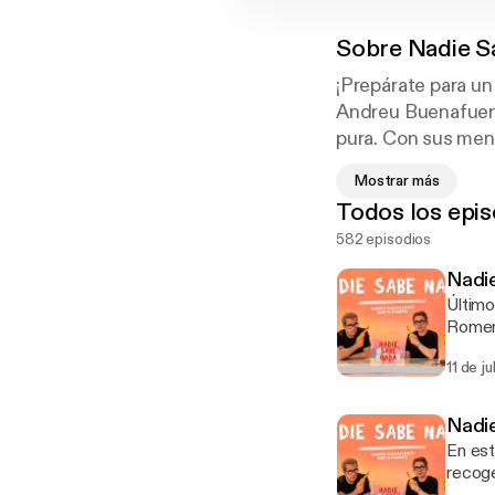
Sobre
Nadie S
¡Prepárate para un
Andreu Buenafuent
pura. Con sus ment
enfrentan micrófon
Mostrar más
Desde temas cotidi
Todos los epis
festín de humor es
582 episodios
video exclusivo en
porque en el fondo
Nadie
Último
Romero
en nue
11 de j
Además
cantan
puede 
Nadie
volvem
En est
recog