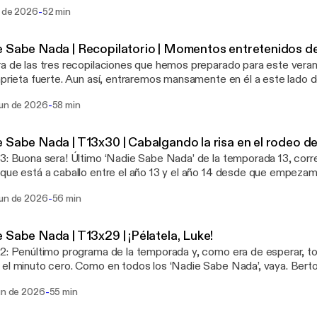
je a la radio antigua, a la de onda media; cuando se decide que la
-
l de 2026
52 min
ma tras la baja por enfermedad algunos meses de Andreu se llam
nza”; cuando Silver Balún Balcells explica que lo de la escasez d
s es cosa suya (¡vaya sorpresa!); cuando sale a relucir que Berto n
 Sabe Nada | Recopilatorio | Momentos entretenidos de l
 por sus cincuenta años.
a de las tres recopilaciones que hemos preparado para este veran
aprieta fuerte. Aun así, entraremos mansamente en él a este lado 
emos unas vacaciones muy pronto. ¿Nos las merecemos? Andreu
-
jun de 2026
58 min
 y el resto del equipo se supone que sí. Bienvenidos a los mome
porada 13 del ‘Nadie Sabe Nada’.
 Sabe Nada | T13x30 | Cabalgando la risa en el rodeo d
3: Buona sera! Último ‘Nadie Sabe Nada’ de la temporada 13, corr
que está a caballo entre el año 13 y el año 14 desde que empezam
, lo domina a la perfección. Andreu Buenafuente creemos que también. N
-
jun de 2026
56 min
aciones, sumamos otra temporada (atropellada, pero una más, al fi
s con el sabor de boca de un mar siciliano, un mar de croquetas 
tura, un musical fallido, debates absurdos sobre bolígrafos afilad
 Sabe Nada | T13x29 | ¡Pélatela, Luke!
avados” para paliar el calor y una aplicación para jugar a Words en l
2: Penúltimo programa de la temporada y, como era de esperar, 
//wordskb.netlify.app/
el minuto cero. Como en todos los ‘Nadie Sabe Nada’, vaya. Bert
 a Andreu Buenafuente (mal, pero con ilusión), hablan de cambios d
-
jun de 2026
55 min
 metidos en una delirante charla sobre sexo matrimonial, musicale
sa. Además, entre juegos con el público, teorías absurdas sobre ‘Star