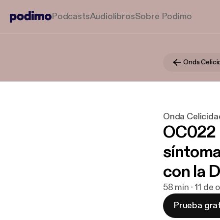
Podcasts
Audiolibros
Sobre Podimo
Onda Celici
Onda Celicida
OC022 -
síntoma
con la 
58 min · 11 de
Prueba grat