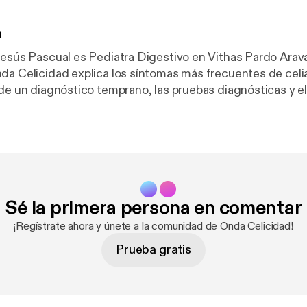
n
Jesús Pascual es Pediatra Digestivo en Vithas Pardo Arav
da Celicidad explica los síntomas más frecuentes de celi
 de un diagnóstico temprano, las pruebas diagnósticas y e
d celiaca. Indica también las claves de una dieta sin glut
en la necesidad de realizar las pruebas diagnósticas mien
umiendo gluten.
https://celicidad.net/celiaquia-ninos-dra
Sé la primera persona en comentar
¡Regístrate ahora y únete a la comunidad de Onda Celicidad!
Prueba gratis