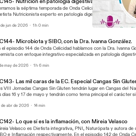
C145- Nutrición en patología digestiva, con Pablo Zum
rramos la séptima temporada de Onda Celicidad con Pablo Zuma
etista Nutricionista experto en patología digestiva sobre el que 
gunos mitos y bulos relacionados con la ciencia de la Nutrición y la 
 de jun de 2026
1 h 0 min
bre las patologías digestivas más frecuentes en la actualidad y so
OC022 - Celiaquía en niño
portancia de la suplementación individualizada y pautada por pro
Onda Celicidad
L PODCAST: https://celicidad.net/oc145-nutricion-patologia/
C144- Microbiota y SIBO, con la Dra. Ivanna González.
 el episodio 144 de Onda Celicidad hablamos con la Dra. Ivanna 
ternista con enfoque integrativo especializada en patología digesti
potiroidismo de Hashimoto. Hablamos con ella sobre la importancia
de may de 2026
1 h 6 min
crobiota, sobre el SIBO y su diagnóstico, su tratamiento y la alim
comendada. ------- NOTAS DEL PODCAST: https://celicidad.net
icrobiota-sibo/ PROGRAMA CANGAS SIN GLUTEN:
C143- Las mil caras de la EC. Especial Cangas Sin Glute
tps://cangassingluten.com/
s VIII Jornadas Cangas Sin Gluten tendrán lugar en Cangas del Na
s días 16 y 17 de mayo y tendrán como tema principal el carácter s
fermedad Celiaca. El Ayuntamiento de la localidad ha organizado,
 de abr de 2026
14 min
n Celicidad, un completo programa de actividades que aúnan divul
e se han convertido en cita obligada para el colectivo de personas
nsibilidad al gluten/trigo no celiaca. Programa completo y reserva
C142- Lo que sí es la inflamación, con Mireia Velasco
atuitas en cangassingluten.com. NOTAS DEL PODCAST:
reia Velasco es Dietista integrativa, PNI, Naturópata y autora de 
tps://celicidad.net/oc143-viii-jornadas-cangas/ INFORMACIÓ
BO e Inflamación respectivamente. En el episodio 142 de Onda C