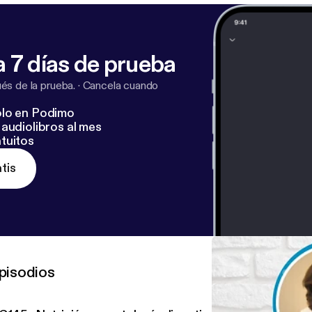
 7 días de prueba
s de la prueba.
·
Cancela cuando
lo en Podimo
audiolibros al mes
tuitos
tis
pisodios