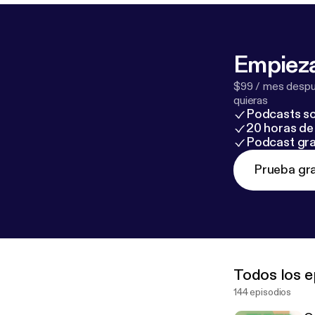
Empieza
$99 / mes despué
quieras
Podcasts so
20 horas de 
Podcast gra
Prueba gra
Todos los e
144 episodios