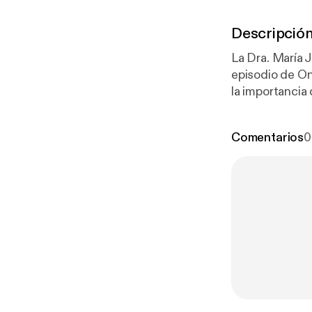
Descripció
La Dra. María 
episodio de On
la importancia
de la enfermeda
hace hincapié 
Comentarios
0
continúa cons