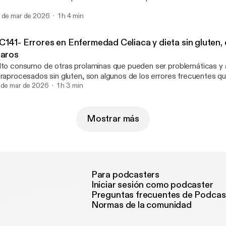
TRADAS: https://cangassingluten.com/
bre qué es la inflamación, cómo prevenirla, qué síntomas produce 
 de mar de 2026
1 h 4 min
mos también un proceso que hoy en día es muy común: el SIBO, l
pos y la necesidad de un tratamiento muy personalizado y guiado p
TAS DEL PODCAST: https://celicidad.net/oc142-inflamacion/
141- Errores en Enfermedad Celiaca y dieta sin gluten, c
laros
lto consumo de otras prolaminas que pueden ser problemáticas y 
traprocesados sin gluten, son algunos de los errores frecuentes 
meter las personas con Enfermedad Celiaca a la hora de realizar su
 de mar de 2026
1 h 3 min
uten", apunta la Dra. Isabel S. Claros, médico integrativo funcional 
toinmunidad y Enfermedad Celiaca, que repite como protagonista 
1 de Onda Celicidad. NOTAS DEL PODCAST: https://celicidad.net
Mostrar más
eta-celiaquia/
Para podcasters
Iniciar sesión como podcaster
Preguntas frecuentes de Podcas
Normas de la comunidad