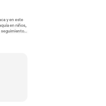
aca y en este
aquía en niños,
l seguimiento
en saludable y
tras el pequeño
-pascual/