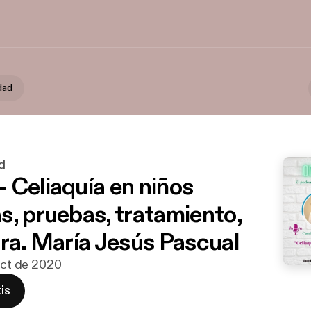
dad
d
 Celiaquía en niños
s, pruebas, tratamiento,
Dra. María Jesús Pascual
 oct de 2020
is