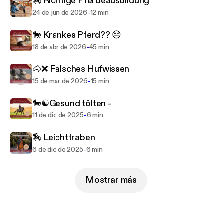
🏇 Richtige Pferdeausbildung
ehemalige Züchterin an umsichtige Pferdebesitzer
-
24 de jun de 2026
12 min
weiter. Mein Ziel ist dabei immer, dass Du selbst
Dein Pferd ganzheitlich verstehen lernst und
🐎 Krankes Pferd?? 😔
Deinen vierbeinigen Liebling jeden Tag gesünder,
-
18 de abr de 2026
45 min
schöner und besser balanciert machst! Ich möchte
🐴❌ Falsches Hufwissen
Dir meine Sicht auf Pferde schenken, sodass Du
mit Deinem Pferd viele tolle Herzensmomente und
-
15 de mar de 2026
15 min
gemeinsame Trainingserfolge erlebst! Ich freue
🐎☯Gesund tölten -
mich sehr, wenn ich Dir in meinem Podcast
-
11 de dic de 2025
6 min
wichtige Tipps an die Hand geben darf und Du
dadurch jeden Tag ein bisschen mehr mit Deinem
🏇 Leichttraben
Pferd zu einem echten Team zusammen wächst! 🐎
-
6 de dic de 2025
6 min
Neben essentiellen Pferdethemen möchte ich hier
in meinem Pferdepodcast auch fundierte
Mostrar más
Lebenstipps, Mentaltrainings-Sessions und
inspirierende Geschichten aus meinem bewegten
Pferdeleben mit Dir teilen.