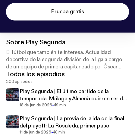
Prueba gratis
Sobre
Play Segunda
El fútbol que también te interesa. Actualidad
deportiva de la segunda división de la liga a cargo
de un equipo de primera capitaneado por Óscar
Todos los episodios
Egido. Suscríbete y disfruta de este podcast.
Disponible los jueves a partir de las 18:30.
300 episodios
Play Segunda | El último partido de la
temporada: Málaga y Almería quieren ser de
-
Primera
18 de jun de 2026
49 min
Play Segunda | La previa de la ida de la final
del playoff: La Rosaleda, primer paso
-
11 de jun de 2026
48 min