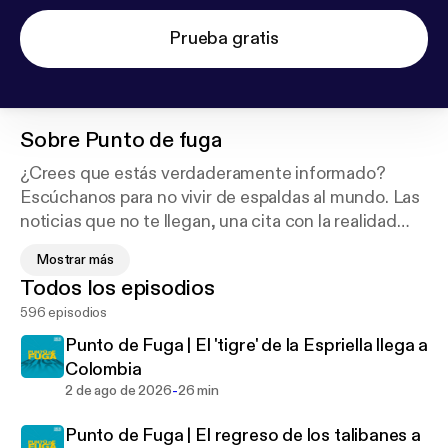
Prueba gratis
Sobre
Punto de fuga
¿Crees que estás verdaderamente informado?
Escúchanos para no vivir de espaldas al mundo. Las
noticias que no te llegan, una cita con la realidad
olvidada y el destino de los más desfavorecidos en
Mostrar más
este mundo globalizado. No por caridad, sino por
Todos los episodios
justicia social. En directo los sábados a las 05:00 y a
596 episodios
cualquier hora si te suscribes.
Punto de Fuga | El 'tigre' de la Espriella llega a
Colombia
-
2 de ago de 2026
26 min
Punto de Fuga | El regreso de los talibanes a