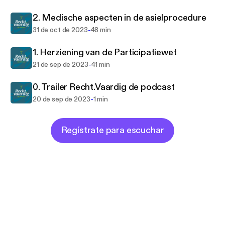
bijgepraat. Deze podcast heeft als doel om
2. Medische aspecten in de asielprocedure
juridische ontwikkelingen te signaleren en jou in
korte tijd te informeren. Recht.Vaardig de Podcast
-
31 de oct de 2023
48 min
is een initiatief van OSR juridische opleidingen,
1. Herziening van de Participatiewet
marktleider op het gebied van juridisch onderwijs.
-
21 de sep de 2023
41 min
0. Trailer Recht.Vaardig de podcast
-
20 de sep de 2023
1 min
Regístrate para escuchar