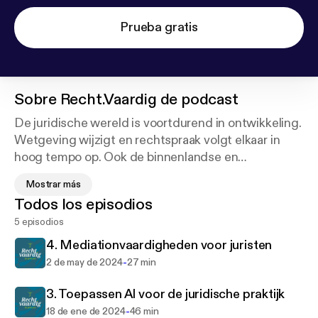
Prueba gratis
Sobre
Recht.Vaardig de podcast
De juridische wereld is voortdurend in ontwikkeling.
Wetgeving wijzigt en rechtspraak volgt elkaar in
hoog tempo op. Ook de binnenlandse en
internationale uitdagingen vragen om juridische
Mostrar más
oplossingen. Denk hierbij aan de Toeslagenaffaire,
Todos los episodios
de stikstofproblematiek en de vluchtelingencrisis.
5 episodios
Om op de hoogte te blijven van de belangrijkste
ontwikkelingen die spelen of gaan spelen luister je
4. Mediationvaardigheden voor juristen
naar Recht.Vaardig de Podcast. Ik, Paul Tillemans,
-
2 de may de 2024
27 min
interview in elke aflevering ingewijden uit de praktijk
over een bepaalde juridische ontwikkeling of een
3. Toepassen AI voor de juridische praktijk
bepaald thema. Zo ben jij in korte tijd weer
-
18 de ene de 2024
46 min