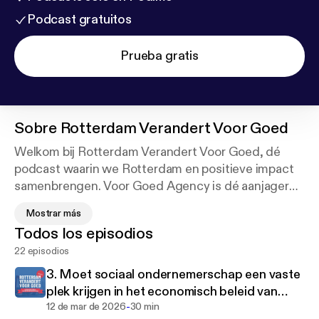
Podcast gratuitos
Prueba gratis
Sobre
Rotterdam Verandert Voor Goed
Welkom bij Rotterdam Verandert Voor Goed, dé
podcast waarin we Rotterdam en positieve impact
samenbrengen. Voor Goed Agency is dé aanjager
van sociaal ondernemerschap in Rotterdam en viert
Mostrar más
dit jaar haar 5-jarig bestaan. Deze podcast is een
Todos los episodios
kadootje aan de stad, zodat iedereen kan bijdragen
22 episodios
aan een mooie en sociale stad waarin iedereen
volwaardig mee kan doen. In elke aflevering gaan
3. Moet sociaal ondernemerschap een vaste
we in gesprek met inspirerende ondernemers,
plek krijgen in het economisch beleid van
experts en pioniers die elk vanuit een ander
-
Rotterdam?
12 de mar de 2026
30 min